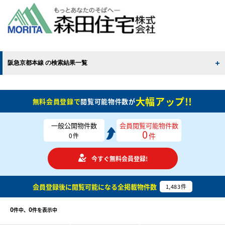
阪急京都本線 の検索結果一覧
大幅アップ!!
無料会員登録で
閲覧可能物件数が
一般公開物件数
会員閲覧可能物件数
0
件
0
件
今すぐ無料会員登録!
会員登録後に閲覧可能になる
全掲載物件数
1,483
件
0
0
件中、
件を表示中