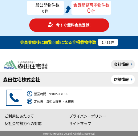
一般公開物件数
会員閲覧可能物件数
0
件
0
件
今すぐ無料会員登録!
会員登録後に閲覧可能になる
全掲載物件数
1,483
件
会社情報
森田住宅株式会社
店舗情報
営業時間 9:00～1８:00
定休日 毎週火曜日・水曜日
ご利用にあたって
プライバシーポリシー
反社会的勢力への対応
サイトマップ
©Morita Housing Co.,Ltd. All Rights Reserved.