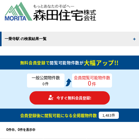
一乗寺駅 の検索結果一覧
大幅アップ!!
無料会員登録で
閲覧可能物件数が
一般公開物件数
会員閲覧可能物件数
0
件
0
件
今すぐ無料会員登録!
会員登録後に閲覧可能になる
全掲載物件数
1,483
件
0
0
件中、
件を表示中