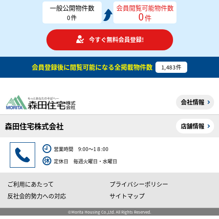
一般公開物件数
会員閲覧可能物件数
0
件
0
件
今すぐ無料会員登録!
会員登録後に閲覧可能になる
全掲載物件数
1,483
件
会社情報
森田住宅株式会社
店舗情報
営業時間 9:00～1８:00
定休日 毎週火曜日・水曜日
ご利用にあたって
プライバシーポリシー
反社会的勢力への対応
サイトマップ
©Morita Housing Co.,Ltd. All Rights Reserved.