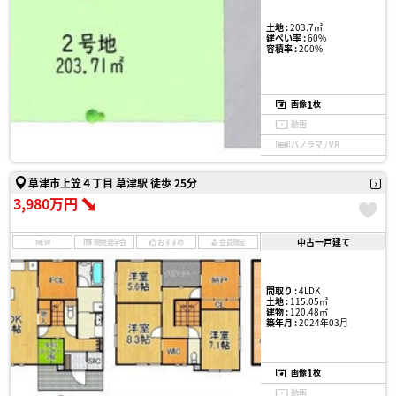
土地 :
203.7㎡
建ぺい率 :
60%
容積率 :
200%
1
画像
枚
動画
パノラマ / VR
草津市上笠４丁目 草津駅 徒歩 25分
3,980万円
中古一戸建て
NEW
現地見学会
おすすめ
会員限定
間取り :
4LDK
土地 :
115.05㎡
建物 :
120.48㎡
築年月 :
2024年03月
1
画像
枚
動画