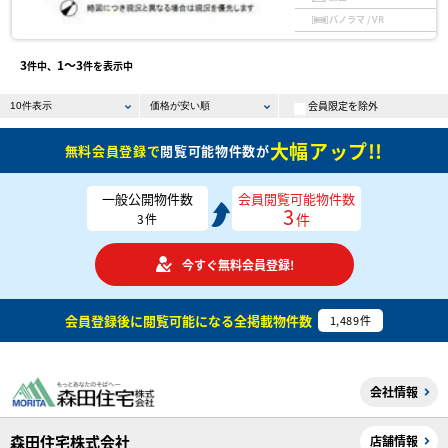
パノラマ / VR
3
1〜3
件中、
件を表示中
会員限定を除外
大幅アップ!!
無料会員登録で
閲覧可能物件数が
一般公開物件数
会員閲覧可能物件数
3
件
3
件
今すぐ無料会員登録!
会員登録後に閲覧可能になる
全掲載物件数
1,489
件
会社情報
森田住宅株式会社
店舗情報