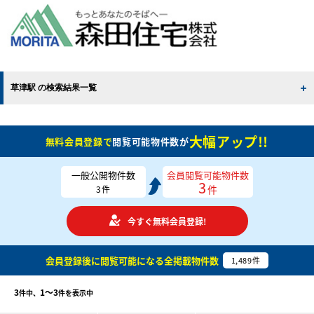
草津駅 の検索結果一覧
大幅アップ!!
無料会員登録で
閲覧可能物件数が
一般公開物件数
会員閲覧可能物件数
3
件
3
件
今すぐ無料会員登録!
会員登録後に閲覧可能になる
全掲載物件数
1,489
件
3
1〜3
件中、
件を表示中