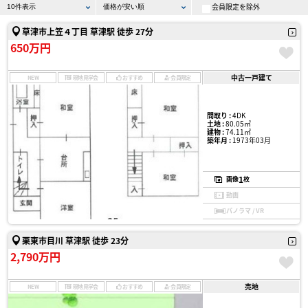
会員限定を除外
草津市上笠４丁目 草津駅 徒歩 27分
650万円
中古一戸建て
NEW
現地見学会
おすすめ
会員限定
間取り :
4DK
土地 :
80.05㎡
建物 :
74.11㎡
築年月 :
1973年03月
1
画像
枚
動画
パノラマ / VR
栗東市目川 草津駅 徒歩 23分
2,790万円
売地
NEW
現地見学会
おすすめ
会員限定