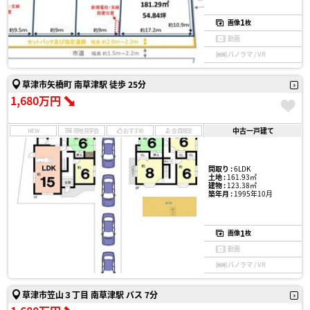
1
画像
枚
動画
パノラマ / VR
草津市矢橋町 南草津駅 徒歩 25分
1,680万円
中古一戸建て
NEW
現地見学会
おすすめ
会員限定
間取り :
6LDK
土地 :
161.93㎡
建物 :
123.38㎡
築年月 :
1995年10月
1
画像
枚
動画
パノラマ / VR
草津市笠山３丁目 南草津駅 バス 7分