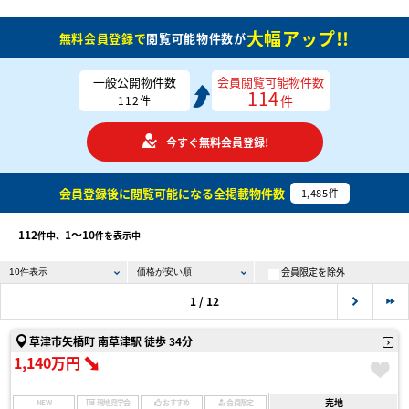
大幅アップ!!
無料会員登録で
閲覧可能物件数が
一般公開物件数
会員閲覧可能物件数
114
件
112
件
今すぐ無料会員登録!
会員登録後に閲覧可能になる
全掲載物件数
1,485
件
112
1〜10
件中、
件を表示中
会員限定を除外
1 / 12
草津市矢橋町 南草津駅 徒歩 34分
1,140万円
売地
NEW
現地見学会
おすすめ
会員限定