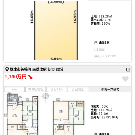
土地 :
112.28㎡
建ぺい率 :
70%
容積率 :
160%
1
画像
枚
動画
パノラマ / VR
草津市矢橋町 南草津駅 徒歩 33分
1,140万円
中古一戸建て
NEW
現地見学会
おすすめ
会員限定
間取り :
5DK
土地 :
112.28㎡
建物 :
92.1㎡
築年月 :
1979年04月
1
画像
枚