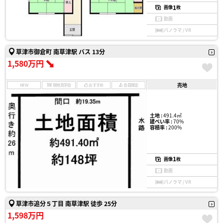
1
画像
枚
動画
パノラマ / VR
草津市御倉町 南草津駅 バス 13分
1,580万円
売地
NEW
現地見学会
おすすめ
会員限定
土地 :
491.4㎡
建ぺい率 :
70%
容積率 :
200%
1
画像
枚
動画
パノラマ / VR
草津市追分５丁目 南草津駅 徒歩 25分
1,598万円