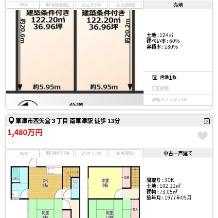
売地
NEW
現地見学会
おすすめ
会員限定
土地 :
124㎡
建ぺい率 :
60%
容積率 :
180%
1
画像
枚
動画
パノラマ / VR
草津市西矢倉３丁目 南草津駅 徒歩 13分
1,480万円
中古一戸建て
NEW
現地見学会
おすすめ
会員限定
間取り :
3DK
土地 :
102.11㎡
建物 :
73.05㎡
築年月 :
1977年05月