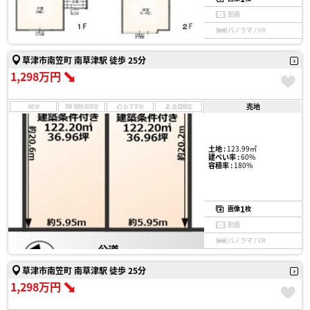
動画
パノラマ / VR
草津市南笠町 南草津駅 徒歩 25分
1,298万円
売地
NEW
現地見学会
おすすめ
会員限定
土地 :
123.99㎡
建ぺい率 :
60%
容積率 :
180%
1
画像
枚
動画
パノラマ / VR
草津市南笠町 南草津駅 徒歩 25分
1,298万円