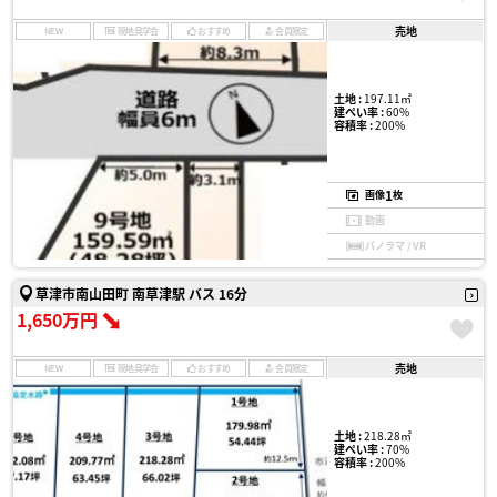
売地
NEW
現地見学会
おすすめ
会員限定
土地 :
197.11㎡
建ぺい率 :
60%
容積率 :
200%
1
画像
枚
動画
パノラマ / VR
草津市南山田町 南草津駅 バス 16分
1,650万円
売地
NEW
現地見学会
おすすめ
会員限定
土地 :
218.28㎡
建ぺい率 :
70%
容積率 :
200%