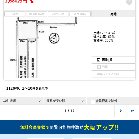
1,680万円
売地
NEW
現地見学会
おすすめ
会員限定
土地 :
283.47㎡
建ぺい率 :
60%
容積率 :
200%
1
画像
枚
動画
パノラマ / VR
112
1〜10
件中、
件を表示中
会員限定を除外
1 / 12
大幅アップ!!
無料会員登録で
閲覧可能物件数が