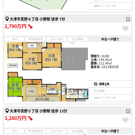
パノラマ / VR
大津市真野６丁目 小野駅 徒歩 7分
2,790万円
中古一戸建て
NEW
現地見学会
おすすめ
会員限定
間取り :
4LDK
土地 :
159.45㎡
建物 :
111.99㎡
築年月 :
2013年05月
1
画像
枚
動画
パノラマ / VR
大津市真野５丁目 小野駅 徒歩 13分
3,280万円
中古一戸建て
NEW
現地見学会
おすすめ
会員限定