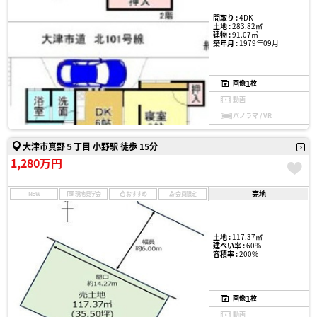
間取り :
4DK
土地 :
283.82㎡
建物 :
91.07㎡
築年月 :
1979年09月
1
画像
枚
動画
パノラマ / VR
大津市真野５丁目 小野駅 徒歩 15分
1,280万円
売地
NEW
現地見学会
おすすめ
会員限定
土地 :
117.37㎡
建ぺい率 :
60%
容積率 :
200%
1
画像
枚
動画