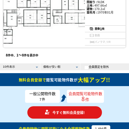
間取り :
9LDK
土地 :
497.66㎡
建物 :
170.2㎡
築年月 :
1970年01月
1
画像
枚
動画
パノラマ / VR
8
1〜8
件中、
件を表示中
会員限定を除外
大幅アップ!!
無料会員登録で
閲覧可能物件数が
一般公開物件数
会員閲覧可能物件数
8
件
7
件
今すぐ無料会員登録!
会員登録後に閲覧可能になる
全掲載物件数
1,496
件