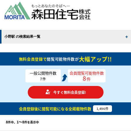
小野駅 の検索結果一覧
大幅アップ!!
無料会員登録で
閲覧可能物件数が
一般公開物件数
会員閲覧可能物件数
8
件
7
件
今すぐ無料会員登録!
会員登録後に閲覧可能になる
全掲載物件数
1,496
件
8
1〜8
件中、
件を表示中