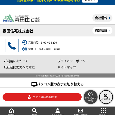
会社情報
森田住宅株式会社
店舗情報
営業時間 9:00～1８:00
定休日 毎週火曜日・水曜日
ご利用にあたって
プライバシーポリシー
反社会的勢力への対応
サイトマップ
©Morita Housing Co.,Ltd. All Rights Reserved.
パソコン版の表示に切り替える
今すぐ無料会員登録!
お気に入り
絞り込み
一覧
絞り込み検索
メニュー
ご相談・お問い合わせ
HOME
マイメニュー
検索
お問い合わせ
メニュー