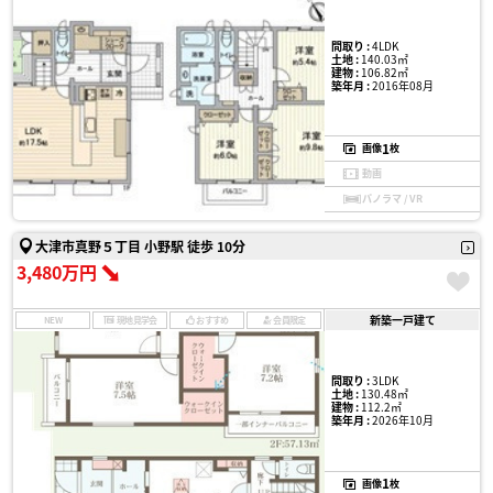
間取り :
4LDK
土地 :
140.03㎡
建物 :
106.82㎡
築年月 :
2016年08月
1
画像
枚
動画
パノラマ / VR
大津市真野５丁目 小野駅 徒歩 10分
3,480万円
新築一戸建て
NEW
現地見学会
おすすめ
会員限定
間取り :
3LDK
土地 :
130.48㎡
建物 :
112.2㎡
築年月 :
2026年10月
1
画像
枚