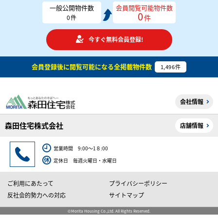
一般公開物件数
会員閲覧可能物件数
0
件
0
件
今すぐ無料会員登録!
会員登録後に閲覧可能になる
全掲載物件数
1,496
件
会社情報
森田住宅株式会社
店舗情報
営業時間 9:00～1８:00
定休日 毎週火曜日・水曜日
ご利用にあたって
プライバシーポリシー
反社会的勢力への対応
サイトマップ
©Morita Housing Co.,Ltd. All Rights Reserved.