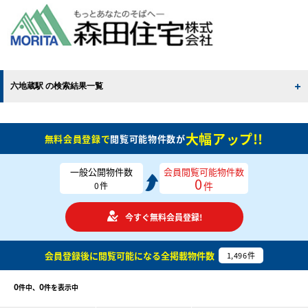
六地蔵駅 の検索結果一覧
大幅アップ!!
無料会員登録で
閲覧可能物件数が
一般公開物件数
会員閲覧可能物件数
0
件
0
件
今すぐ無料会員登録!
会員登録後に閲覧可能になる
全掲載物件数
1,496
件
0
0
件中、
件を表示中