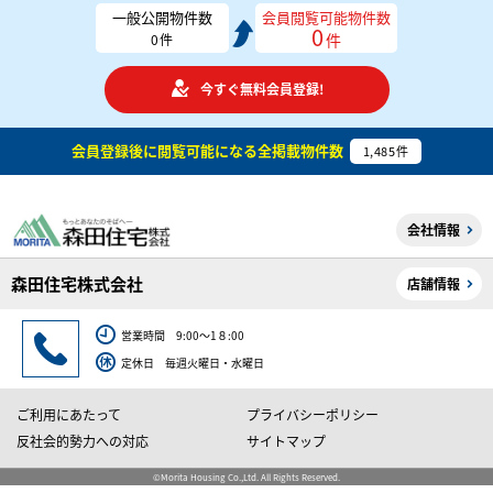
一般公開物件数
会員閲覧可能物件数
0
件
0
件
今すぐ無料会員登録!
会員登録後に閲覧可能になる
全掲載物件数
1,485
件
会社情報
森田住宅株式会社
店舗情報
営業時間 9:00～1８:00
定休日 毎週火曜日・水曜日
ご利用にあたって
プライバシーポリシー
反社会的勢力への対応
サイトマップ
©Morita Housing Co.,Ltd. All Rights Reserved.