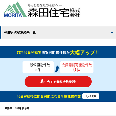
和邇駅 の検索結果一覧
大幅アップ!!
無料会員登録で
閲覧可能物件数が
一般公開物件数
会員閲覧可能物件数
0
件
0
件
今すぐ無料会員登録!
会員登録後に閲覧可能になる
全掲載物件数
1,485
件
0
0
件中、
件を表示中