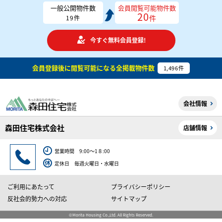
一般公開物件数
会員閲覧可能物件数
20
件
19
件
今すぐ無料会員登録!
会員登録後に閲覧可能になる
全掲載物件数
1,496
件
会社情報
森田住宅株式会社
店舗情報
営業時間 9:00～1８:00
定休日 毎週火曜日・水曜日
ご利用にあたって
プライバシーポリシー
反社会的勢力への対応
サイトマップ
©Morita Housing Co.,Ltd. All Rights Reserved.