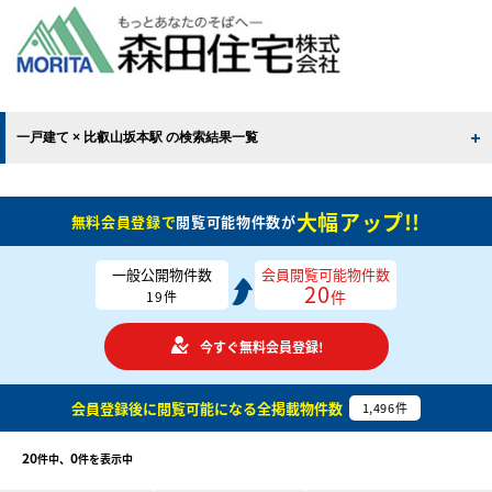
一戸建て × 比叡山坂本駅 の検索結果一覧
大幅アップ!!
無料会員登録で
閲覧可能物件数が
一般公開物件数
会員閲覧可能物件数
20
件
19
件
今すぐ無料会員登録!
会員登録後に閲覧可能になる
全掲載物件数
1,496
件
20
0
件中、
件を表示中