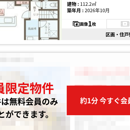
建物 :
112.2㎡
築年月 :
2026年10月
1
画像
枚
区画・住戸
員限定物件
約1分 今すぐ
件は無料会員のみ
とができます。