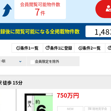
会員閲覧可能物件数
7
件
1,48
登録後に閲覧可能になる
全掲載物件数
条件1一覧
条件1に登録
条件2一覧
会員限定を除外
 徒歩 15分
750万円
NEW
現地見学会