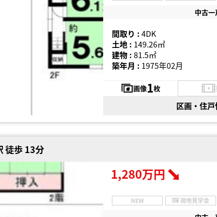
中古一
間取り :
4DK
土地 :
149.26㎡
建物 :
81.5㎡
築年月 :
1975年02月
1
画像
枚
区画・住戸
 徒歩 13分
1,280万円
NEW
現地見学会
中古一