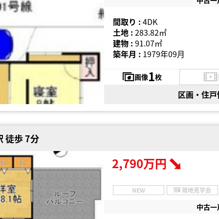
間取り :
4DK
土地 :
283.82㎡
建物 :
91.07㎡
築年月 :
1979年09月
1
画像
枚
区画・住戸
 徒歩 7分
2,790万円
NEW
現地見学会
中古一