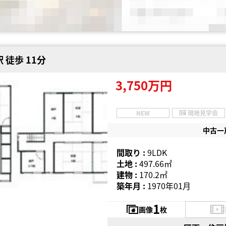
 徒歩 11分
3,750万円
NEW
現地見学会
中古一
間取り :
9LDK
土地 :
497.66㎡
建物 :
170.2㎡
築年月 :
1970年01月
1
画像
枚