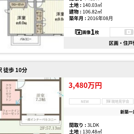
土地 :
140.03㎡
建物 :
106.82㎡
築年月 :
2016年08月
1
画像
枚
区画・住戸
 徒歩 10分
3,480万円
NEW
現地見学会
新築一
間取り :
3LDK
土地 :
130.48㎡