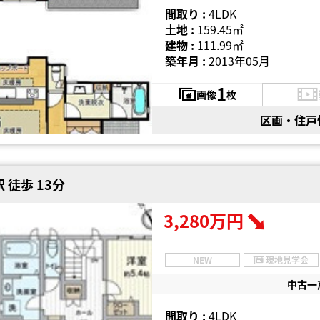
間取り :
4LDK
土地 :
159.45㎡
建物 :
111.99㎡
築年月 :
2013年05月
1
画像
枚
区画・住戸
 徒歩 13分
3,280万円
NEW
現地見学会
中古一
間取り :
4LDK