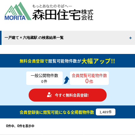
一戸建て × 六地蔵駅 の検索結果一覧
大幅アップ!!
無料会員登録で
閲覧可能物件数が
一般公開物件数
会員閲覧可能物件数
0
件
0
件
今すぐ無料会員登録!
会員登録後に閲覧可能になる
全掲載物件数
1,489
件
0
0
件中、
件を表示中