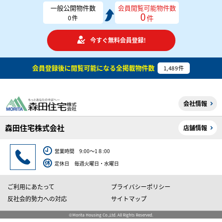
一般公開物件数
会員閲覧可能物件数
0
件
0
件
今すぐ無料会員登録!
会員登録後に閲覧可能になる
全掲載物件数
1,489
件
会社情報
森田住宅株式会社
店舗情報
営業時間 9:00～1８:00
定休日 毎週火曜日・水曜日
ご利用にあたって
プライバシーポリシー
反社会的勢力への対応
サイトマップ
©Morita Housing Co.,Ltd. All Rights Reserved.