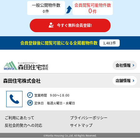
一般公開物件数
会員閲覧可能物件数
0
件
0
件
今すぐ無料会員登録!
会員登録後に閲覧可能になる
全掲載物件数
1,483
件
会社情報
森田住宅株式会社
店舗情報
営業時間 9:00～1８:00
定休日 毎週火曜日・水曜日
ご利用にあたって
プライバシーポリシー
反社会的勢力への対応
サイトマップ
©Morita Housing Co.,Ltd. All Rights Reserved.