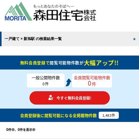
一戸建て × 新旭駅 の検索結果一覧
大幅アップ!!
無料会員登録で
閲覧可能物件数が
一般公開物件数
会員閲覧可能物件数
0
件
0
件
今すぐ無料会員登録!
会員登録後に閲覧可能になる
全掲載物件数
1,483
件
0
0
件中、
件を表示中