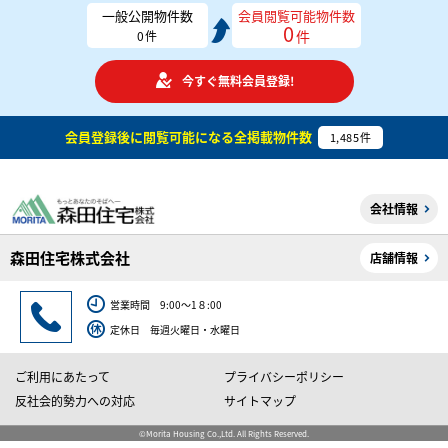
一般公開物件数
会員閲覧可能物件数
0
件
0
件
今すぐ無料会員登録!
会員登録後に閲覧可能になる
全掲載物件数
1,485
件
会社情報
森田住宅株式会社
店舗情報
営業時間 9:00～1８:00
定休日 毎週火曜日・水曜日
ご利用にあたって
プライバシーポリシー
反社会的勢力への対応
サイトマップ
©Morita Housing Co.,Ltd. All Rights Reserved.