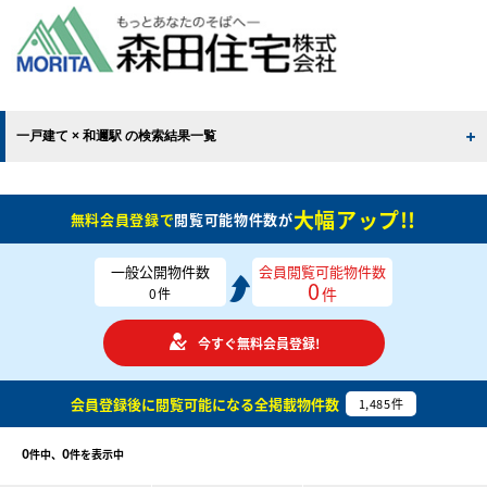
一戸建て × 和邇駅 の検索結果一覧
大幅アップ!!
無料会員登録で
閲覧可能物件数が
一般公開物件数
会員閲覧可能物件数
0
件
0
件
今すぐ無料会員登録!
会員登録後に閲覧可能になる
全掲載物件数
1,485
件
0
0
件中、
件を表示中