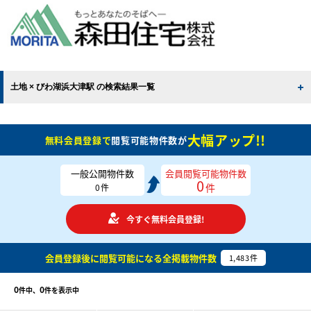
土地 × びわ湖浜大津駅 の検索結果一覧
大幅アップ!!
無料会員登録で
閲覧可能物件数が
一般公開物件数
会員閲覧可能物件数
0
件
0
件
今すぐ無料会員登録!
会員登録後に閲覧可能になる
全掲載物件数
1,483
件
0
0
件中、
件を表示中