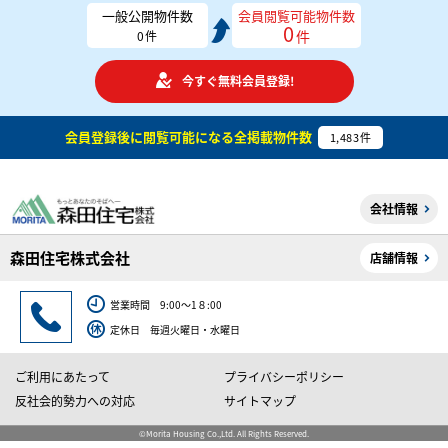
一般公開物件数
会員閲覧可能物件数
0
件
0
件
今すぐ無料会員登録!
会員登録後に閲覧可能になる
全掲載物件数
1,483
件
会社情報
森田住宅株式会社
店舗情報
営業時間 9:00～1８:00
定休日 毎週火曜日・水曜日
ご利用にあたって
プライバシーポリシー
反社会的勢力への対応
サイトマップ
©Morita Housing Co.,Ltd. All Rights Reserved.