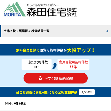
土地 × 松ノ馬場駅 の検索結果一覧
大幅アップ!!
無料会員登録で
閲覧可能物件数が
一般公開物件数
会員閲覧可能物件数
0
件
0
件
今すぐ無料会員登録!
会員登録後に閲覧可能になる
全掲載物件数
1,500
件
0
0
件中、
件を表示中