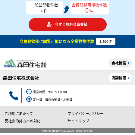
一般公開物件数
会員閲覧可能物件数
0
件
0
件
今すぐ無料会員登録!
会員登録後に閲覧可能になる
全掲載物件数
1,500
件
会社情報
森田住宅株式会社
店舗情報
営業時間 9:00～1８:00
定休日 毎週火曜日・水曜日
ご利用にあたって
プライバシーポリシー
反社会的勢力への対応
サイトマップ
©Morita Housing Co.,Ltd. All Rights Reserved.