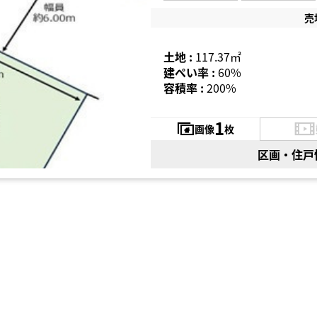
売
土地 :
117.37㎡
建ぺい率 :
60%
容積率 :
200%
1
画像
枚
区画・住戸