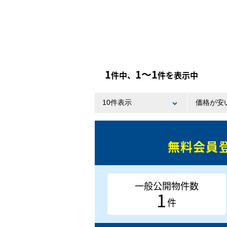
1
1〜1
件中、
件を表示中
無料会員
一般公開物件数
1
件