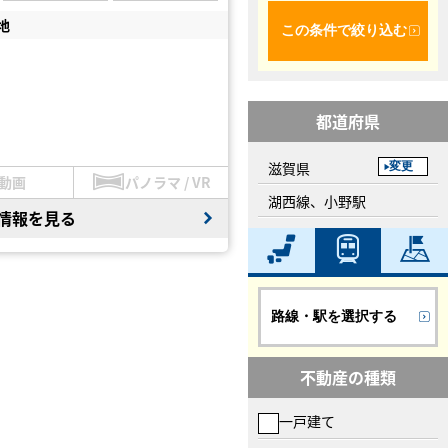
地
この条件で絞り込む
都道府県
滋賀県
変更
動画
パノラマ / VR
湖西線、小野駅
情報を見る
路線・駅を選択する
不動産の種類
一戸建て