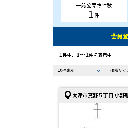
一般公開物件数
1
件
会員
1
1〜1
件中、
件を表示中
大津市真野５丁目 小野駅