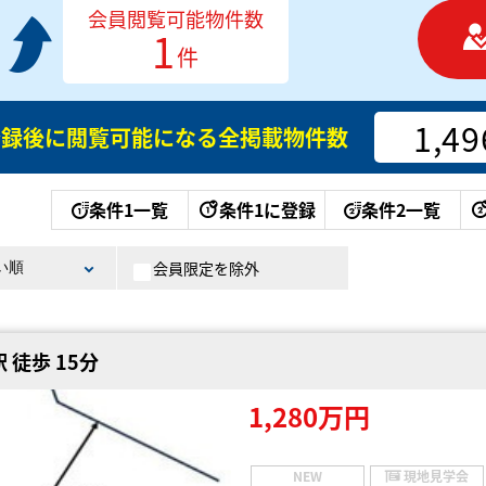
会員閲覧可能物件数
1
件
1,49
登録後に閲覧可能になる
全掲載物件数
条件1一覧
条件1に登録
条件2一覧
会員限定を除外
 徒歩 15分
1,280万円
NEW
現地見学会