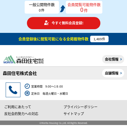
一般公開物件数
会員閲覧可能物件数
0
件
0
件
今すぐ無料会員登録!
会員登録後に閲覧可能になる
全掲載物件数
1,489
件
会社情報
森田住宅株式会社
店舗情報
営業時間 9:00～1８:00
定休日 毎週火曜日・水曜日
ご利用にあたって
プライバシーポリシー
反社会的勢力への対応
サイトマップ
©Morita Housing Co.,Ltd. All Rights Reserved.