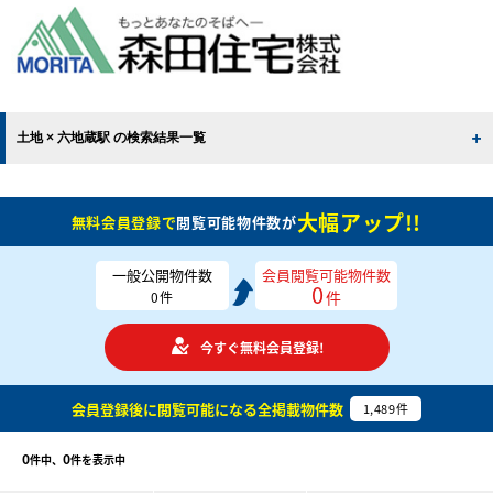
土地 × 六地蔵駅 の検索結果一覧
大幅アップ!!
無料会員登録で
閲覧可能物件数が
一般公開物件数
会員閲覧可能物件数
0
件
0
件
今すぐ無料会員登録!
会員登録後に閲覧可能になる
全掲載物件数
1,489
件
0
0
件中、
件を表示中