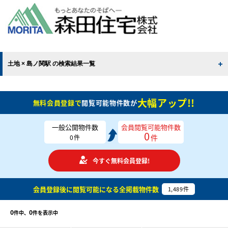
土地 × 島ノ関駅 の検索結果一覧
大幅アップ!!
無料会員登録で
閲覧可能物件数が
一般公開物件数
会員閲覧可能物件数
0
件
0
件
今すぐ無料会員登録!
会員登録後に閲覧可能になる
全掲載物件数
1,489
件
0
0
件中、
件を表示中