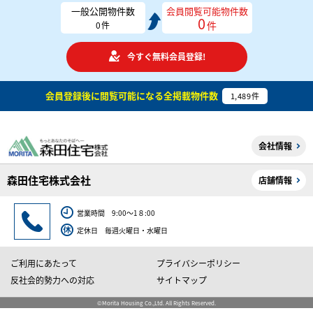
一般公開物件数
会員閲覧可能物件数
0
件
0
件
今すぐ無料会員登録!
会員登録後に閲覧可能になる
全掲載物件数
1,489
件
会社情報
森田住宅株式会社
店舗情報
営業時間 9:00～1８:00
定休日 毎週火曜日・水曜日
ご利用にあたって
プライバシーポリシー
反社会的勢力への対応
サイトマップ
©Morita Housing Co.,Ltd. All Rights Reserved.