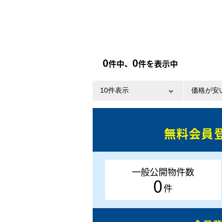
0
0
件中、
件を表示中
無料会員
一般公開物件数
0
件