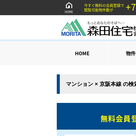
+7
今すぐ無料の会員登録で
閲覧可能物件数が
HOME
HOME
物件
マンション × 京阪本線 の
無料会員