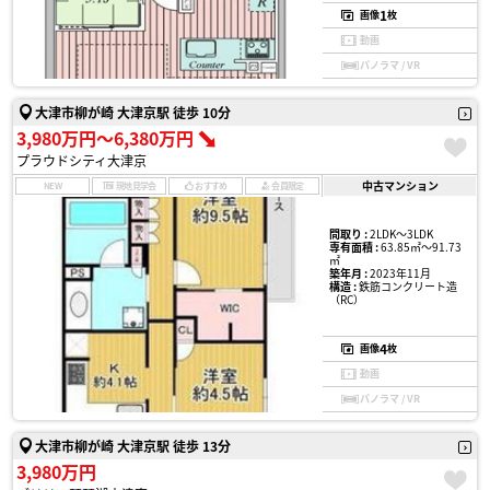
1
画像
枚
動画
パノラマ / VR
大津市柳が崎 大津京駅 徒歩 10分
3,980万円〜6,380万円
プラウドシティ大津京
中古マンション
NEW
現地見学会
おすすめ
会員限定
間取り :
2LDK〜3LDK
専有面積 :
63.85㎡〜91.73
㎡
築年月 :
2023年11月
構造 :
鉄筋コンクリート造
（RC）
4
画像
枚
動画
パノラマ / VR
大津市柳が崎 大津京駅 徒歩 13分
3,980万円