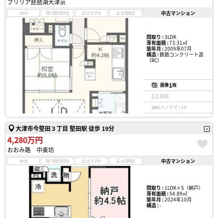
ブリリア琵琶湖大津京
中古マンション
NEW
現地見学会
おすすめ
会員限定
間取り :
3LDK
専有面積 :
73.31㎡
築年月 :
2009年07月
構造 :
鉄筋コンクリート造
（RC）
1
画像
枚
動画
パノラマ / VR
大津市今堅田３丁目 堅田駅 徒歩 19分
4,280万円
おおみ路 中楽坊
中古マンション
NEW
現地見学会
おすすめ
会員限定
間取り :
1LDK＋S（納戸）
専有面積 :
54.89㎡
築年月 :
2024年10月
構造 :
-