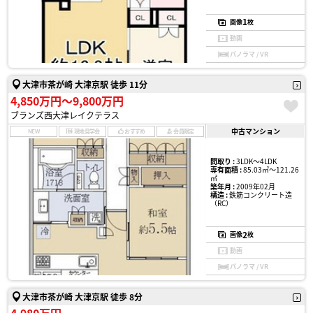
1
画像
枚
動画
パノラマ / VR
大津市茶が崎 大津京駅 徒歩 11分
4,850万円〜9,800万円
ブランズ西大津レイクテラス
中古マンション
NEW
現地見学会
おすすめ
会員限定
間取り :
3LDK〜4LDK
専有面積 :
85.03㎡〜121.26
㎡
築年月 :
2009年02月
構造 :
鉄筋コンクリート造
（RC）
2
画像
枚
動画
パノラマ / VR
大津市茶が崎 大津京駅 徒歩 8分