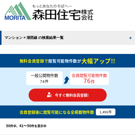
マンション × 湖西線 の検索結果一覧
大幅アップ!!
無料会員登録で
閲覧可能物件数が
一般公開物件数
会員閲覧可能物件数
76
件
74
件
今すぐ無料会員登録!
会員登録後に閲覧可能になる
全掲載物件数
1,496
件
50
41〜50
件中、
件を表示中