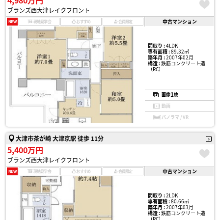
4,980万円
ブランズ西大津レイクフロント
中古マンション
NEW
現地見学会
おすすめ
会員限定
間取り :
4LDK
専有面積 :
89.32㎡
築年月 :
2007年02月
構造 :
鉄筋コンクリート造
（RC）
1
画像
枚
動画
パノラマ / VR
大津市茶が崎 大津京駅 徒歩 11分
5,400万円
ブランズ西大津レイクフロント
中古マンション
NEW
現地見学会
おすすめ
会員限定
間取り :
2LDK
専有面積 :
80.66㎡
築年月 :
2007年03月
構造 :
鉄筋コンクリート造
（RC）