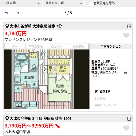
会員限定を除外
5 / 5
大津市茶が崎 大津京駅 徒歩 7分
3,780万円
プレサンスレジェンド琵琶湖
中古マンション
NEW
現地見学会
おすすめ
会員限定
間取り :
3LDK
専有面積 :
70.5㎡
築年月 :
2018年07月
構造 :
鉄筋コンクリート造
（RC）
1
画像
枚
動画
パノラマ / VR
大津市今堅田３丁目 堅田駅 徒歩 19分
3,790万円〜9,950万円
おおみ路中楽坊