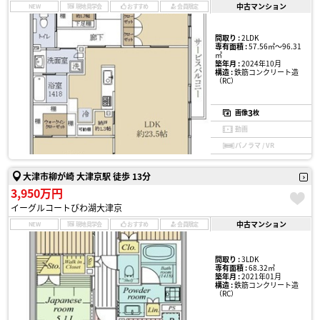
中古マンション
NEW
現地見学会
おすすめ
会員限定
間取り :
2LDK
専有面積 :
57.56㎡〜96.31
㎡
築年月 :
2024年10月
構造 :
鉄筋コンクリート造
（RC）
3
画像
枚
動画
パノラマ / VR
大津市柳が崎 大津京駅 徒歩 13分
3,950万円
イーグルコートびわ湖大津京
中古マンション
NEW
現地見学会
おすすめ
会員限定
間取り :
3LDK
専有面積 :
68.32㎡
築年月 :
2021年01月
構造 :
鉄筋コンクリート造
（RC）