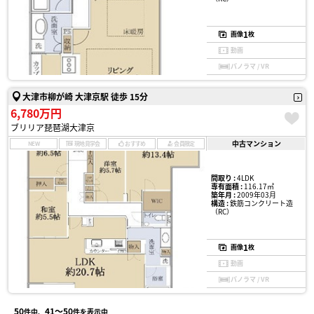
1
画像
枚
動画
パノラマ / VR
大津市柳が崎 大津京駅 徒歩 15分
6,780万円
ブリリア琵琶湖大津京
中古マンション
NEW
現地見学会
おすすめ
会員限定
間取り :
4LDK
専有面積 :
116.17㎡
築年月 :
2009年03月
構造 :
鉄筋コンクリート造
（RC）
1
画像
枚
動画
パノラマ / VR
50
41〜50
件中、
件を表示中