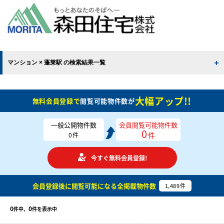
マンション × 蓬莱駅 の検索結果一覧
大幅アップ!!
無料会員登録で
閲覧可能物件数が
一般公開物件数
会員閲覧可能物件数
0
件
0
件
今すぐ無料会員登録!
会員登録後に閲覧可能になる
全掲載物件数
1,489
件
0
0
件中、
件を表示中