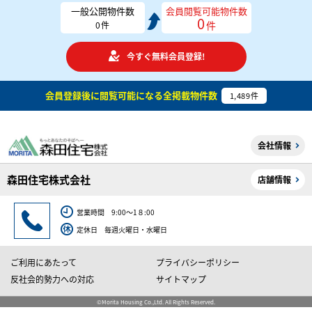
一般公開物件数
会員閲覧可能物件数
0
件
0
件
今すぐ無料会員登録!
会員登録後に閲覧可能になる
全掲載物件数
1,489
件
会社情報
森田住宅株式会社
店舗情報
営業時間 9:00～1８:00
定休日 毎週火曜日・水曜日
ご利用にあたって
プライバシーポリシー
反社会的勢力への対応
サイトマップ
©Morita Housing Co.,Ltd. All Rights Reserved.