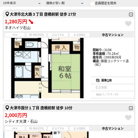
会員限定を除外
大津市北大路３丁目 唐橋前駅 徒歩 27分
1,280万円
ネオハイツ石山
中古マンション
NEW
現地見学会
おすすめ
会員限定
間取り :
3LDK
専有面積 :
70.28㎡
築年月 :
1995年09月
構造 :
鉄筋コンクリート造
（RC）
1
画像
枚
動画
パノラマ / VR
大津市国分１丁目 唐橋前駅 徒歩 10分
2,000万円
シティオ大津・石山
中古マンション
NEW
現地見学会
おすすめ
会員限定