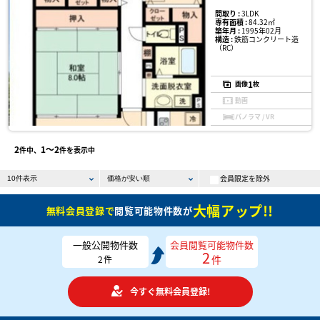
間取り :
3LDK
専有面積 :
84.32㎡
築年月 :
1995年02月
構造 :
鉄筋コンクリート造
（RC）
1
画像
枚
動画
パノラマ / VR
2
1〜2
件中、
件を表示中
会員限定を除外
大幅アップ!!
無料会員登録で
閲覧可能物件数が
一般公開物件数
会員閲覧可能物件数
2
件
2
件
今すぐ無料会員登録!