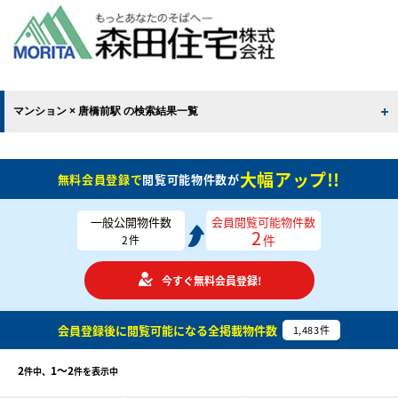
マンション × 唐橋前駅 の検索結果一覧
大幅アップ!!
無料会員登録で
閲覧可能物件数が
一般公開物件数
会員閲覧可能物件数
2
件
2
件
今すぐ無料会員登録!
会員登録後に閲覧可能になる
全掲載物件数
1,483
件
2
1〜2
件中、
件を表示中