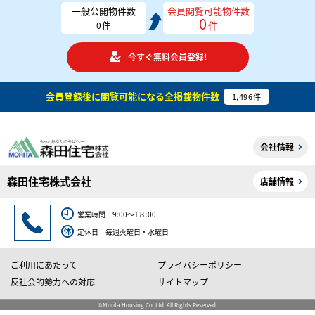
一般公開物件数
会員閲覧可能物件数
0
件
0
件
今すぐ無料会員登録!
会員登録後に閲覧可能になる
全掲載物件数
1,496
件
会社情報
森田住宅株式会社
店舗情報
営業時間 9:00～1８:00
定休日 毎週火曜日・水曜日
ご利用にあたって
プライバシーポリシー
反社会的勢力への対応
サイトマップ
©Morita Housing Co.,Ltd. All Rights Reserved.