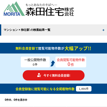
マンション × 椥辻駅 の検索結果一覧
大幅アップ!!
無料会員登録で
閲覧可能物件数が
一般公開物件数
会員閲覧可能物件数
0
件
0
件
今すぐ無料会員登録!
会員登録後に閲覧可能になる
全掲載物件数
1,496
件
0
0
件中、
件を表示中