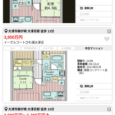
1
画像
枚
動画
パノラマ / VR
大津市柳が崎 大津京駅 徒歩 13分
3,950万円
イーグルコートびわ湖大津京
中古マンション
NEW
現地見学会
おすすめ
会員限定
間取り :
3LDK
専有面積 :
68.32㎡
築年月 :
2021年01月
構造 :
鉄筋コンクリート造
（RC）
1
画像
枚
動画
パノラマ / VR
大津市柳が崎 大津京駅 徒歩 10分