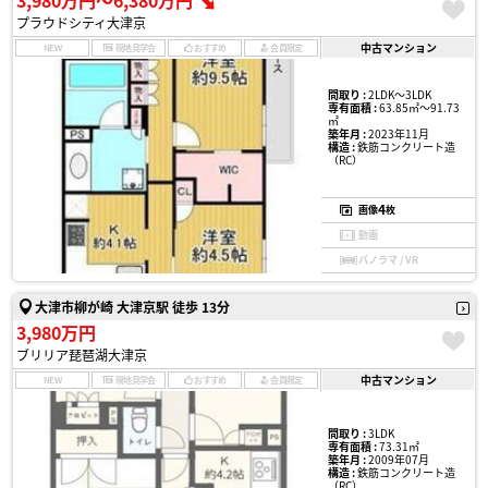
3,980万円〜6,380万円
プラウドシティ大津京
中古マンション
NEW
現地見学会
おすすめ
会員限定
間取り :
2LDK〜3LDK
専有面積 :
63.85㎡〜91.73
㎡
築年月 :
2023年11月
構造 :
鉄筋コンクリート造
（RC）
4
画像
枚
動画
パノラマ / VR
大津市柳が崎 大津京駅 徒歩 13分
3,980万円
ブリリア琵琶湖大津京
中古マンション
NEW
現地見学会
おすすめ
会員限定
間取り :
3LDK
専有面積 :
73.31㎡
築年月 :
2009年07月
構造 :
鉄筋コンクリート造
（RC）