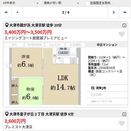
会員限定を除外
3 / 4
大津市鏡が浜 大津京駅 徒歩 20分
3,400万円〜3,500万円
エイジングコート琵琶湖プレミアビュー
中古マンション
NEW
現地見学会
おすすめ
会員限定
間取り :
1LDK＋S（納戸）〜
2LDK＋S（納戸）
専有面積 :
72㎡
築年月 :
2008年04月
構造 :
鉄筋コンクリート造
（RC）
2
画像
枚
動画
パノラマ / VR
大津市皇子が丘３丁目 大津京駅 徒歩 6分
3,600万円
プレミスト大津京