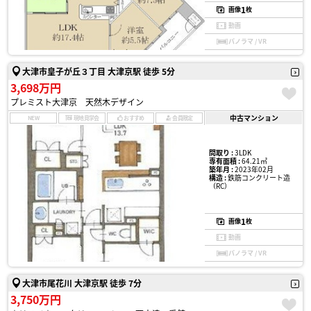
1
画像
枚
動画
パノラマ / VR
大津市皇子が丘３丁目 大津京駅 徒歩 5分
3,698万円
プレミスト大津京 天然木デザイン
中古マンション
NEW
現地見学会
おすすめ
会員限定
間取り :
3LDK
専有面積 :
64.21㎡
築年月 :
2023年02月
構造 :
鉄筋コンクリート造
（RC）
1
画像
枚
動画
パノラマ / VR
大津市尾花川 大津京駅 徒歩 7分
3,750万円