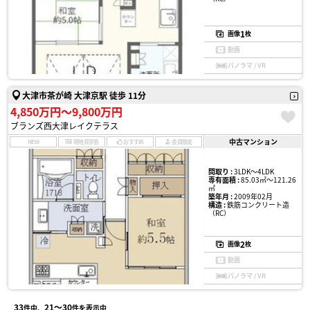
1
画像
枚
動画
パノラマ / VR
大津市茶が崎 大津京駅 徒歩 11分
4,850万円〜9,800万円
ブランズ西大津レイクテラス
中古マンション
NEW
現地見学会
おすすめ
会員限定
間取り :
3LDK〜4LDK
専有面積 :
85.03㎡〜121.26
㎡
築年月 :
2009年02月
構造 :
鉄筋コンクリート造
（RC）
2
画像
枚
動画
パノラマ / VR
33
21〜30
件中、
件を表示中