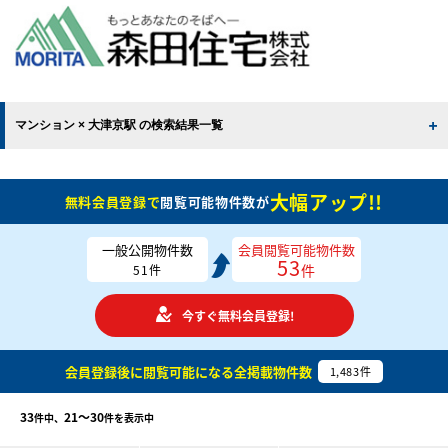
マンション × 大津京駅 の検索結果一覧
大幅アップ!!
無料会員登録で
閲覧可能物件数が
一般公開物件数
会員閲覧可能物件数
53
件
51
件
今すぐ無料会員登録!
会員登録後に閲覧可能になる
全掲載物件数
1,483
件
33
21〜30
件中、
件を表示中