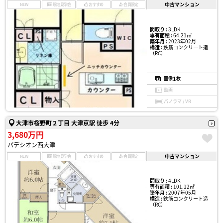
中古マンション
NEW
現地見学会
おすすめ
会員限定
間取り :
3LDK
専有面積 :
64.21㎡
築年月 :
2023年02月
構造 :
鉄筋コンクリート造
（RC）
1
画像
枚
動画
パノラマ / VR
大津市桜野町２丁目 大津京駅 徒歩 4分
3,680万円
パデシオン西大津
中古マンション
NEW
現地見学会
おすすめ
会員限定
間取り :
4LDK
専有面積 :
101.12㎡
築年月 :
2007年05月
構造 :
鉄筋コンクリート造
（RC）