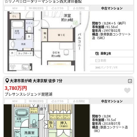
☆リノベ☆ロータリーマンション西大津Ⅲ番館
中古マンション
NEW
現地見学会
おすすめ
会員限定
間取り :
3LDK＋S（納戸）
専有面積 :
91.58㎡
築年月 :
1997年02月
構造 :
鉄骨鉄筋コンクリート
造（SRC）
1
画像
枚
動画
パノラマ / VR
大津市茶が崎 大津京駅 徒歩 7分
3,780万円
プレサンスレジェンド琵琶湖
中古マンション
NEW
現地見学会
おすすめ
会員限定
間取り :
3LDK
専有面積 :
70.5㎡
築年月 :
2018年07月
構造 :
鉄筋コンクリート造
（RC）