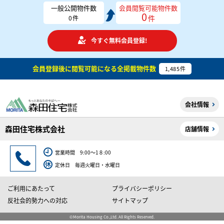
一般公開物件数
会員閲覧可能物件数
0
件
0
件
今すぐ無料会員登録!
会員登録後に閲覧可能になる
全掲載物件数
1,485
件
会社情報
森田住宅株式会社
店舗情報
営業時間 9:00～1８:00
定休日 毎週火曜日・水曜日
ご利用にあたって
プライバシーポリシー
反社会的勢力への対応
サイトマップ
©Morita Housing Co.,Ltd. All Rights Reserved.