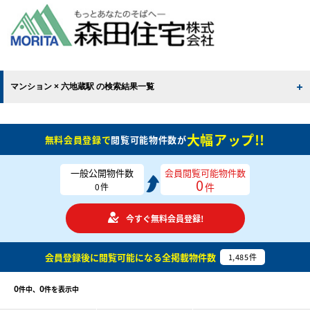
マンション × 六地蔵駅 の検索結果一覧
大幅アップ!!
無料会員登録で
閲覧可能物件数が
一般公開物件数
会員閲覧可能物件数
0
件
0
件
今すぐ無料会員登録!
会員登録後に閲覧可能になる
全掲載物件数
1,485
件
0
0
件中、
件を表示中