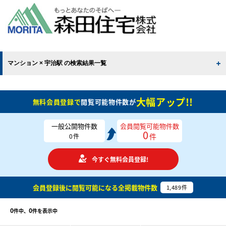
マンション × 宇治駅 の検索結果一覧
大幅アップ!!
無料会員登録で
閲覧可能物件数が
一般公開物件数
会員閲覧可能物件数
0
件
0
件
今すぐ無料会員登録!
会員登録後に閲覧可能になる
全掲載物件数
1,489
件
0
0
件中、
件を表示中