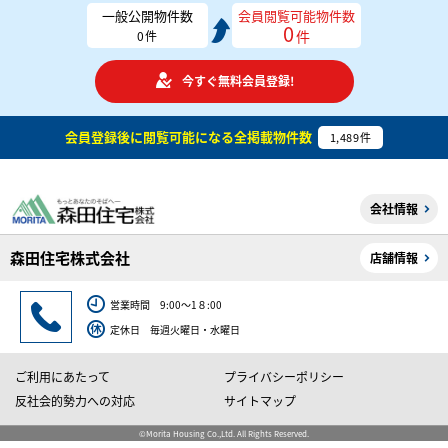
一般公開物件数
会員閲覧可能物件数
0
件
0
件
今すぐ無料会員登録!
会員登録後に閲覧可能になる
全掲載物件数
1,489
件
会社情報
森田住宅株式会社
店舗情報
営業時間 9:00～1８:00
定休日 毎週火曜日・水曜日
ご利用にあたって
プライバシーポリシー
反社会的勢力への対応
サイトマップ
©Morita Housing Co.,Ltd. All Rights Reserved.