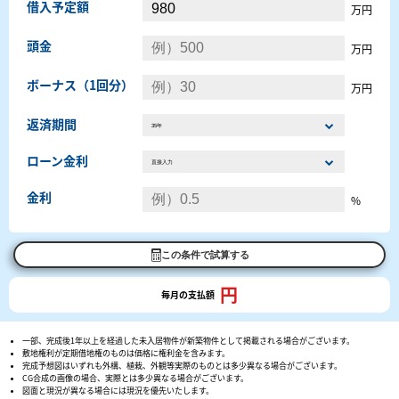
借入予定額
万円
頭金
万円
ボーナス（1回分）
万円
返済期間
ローン金利
金利
%
この条件で試算する
円
毎月の支払額
一部、完成後1年以上を経過した未入居物件が新築物件として掲載される場合がございます。
敷地権利が定期借地権のものは価格に権利金を含みます。
完成予想図はいずれも外構、植栽、外観等実際のものとは多少異なる場合がございます。
CG合成の画像の場合、実際とは多少異なる場合がございます。
図面と現況が異なる場合には現況を優先いたします。