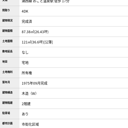
湖西線 おごと温泉駅 徒歩 17分
間取り
4DK
建物現況
完成済
建物面積
87.38㎡(26.43坪)
土地面積
121㎡(36.6坪)[公簿]
敷地延長
なし
地目
宅地
土地権利
所有権
築年月
1975年09月完成
建物構造
木造（W）
建物階建
2階建
駐車場
あり
都市計画
市街化区域