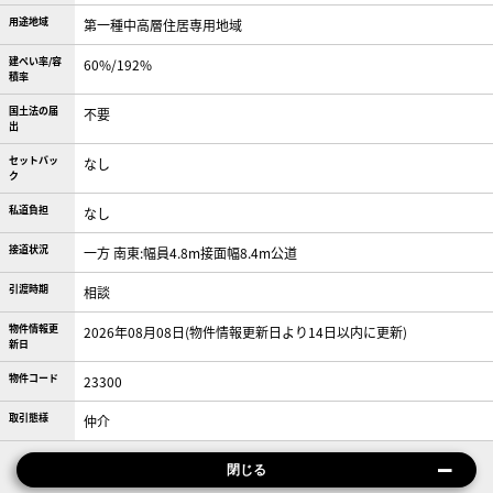
用途地域
第一種中高層住居専用地域
建ぺい率/容
60%/192%
積率
国土法の届
不要
出
セットバッ
なし
ク
私道負担
なし
接道状況
一方 南東:幅員4.8m接面幅8.4m公道
引渡時期
相談
物件情報更
2026年08月08日(物件情報更新日より14日以内に更新)
新日
物件コード
23300
取引態様
仲介
閉じる