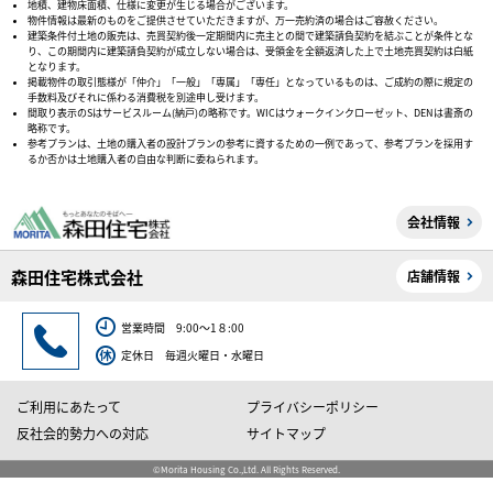
地積、建物床面積、仕様に変更が生じる場合がございます。
物件情報は最新のものをご提供させていただきますが、万一売約済の場合はご容赦ください。
建築条件付土地の販売は、売買契約後一定期間内に売主との間で建築請負契約を結ぶことが条件とな
り、この期間内に建築請負契約が成立しない場合は、受領金を全額返済した上で土地売買契約は白紙
となります。
掲載物件の取引態様が「仲介」「一般」「専属」「専任」となっているものは、ご成約の際に規定の
手数料及びそれに係わる消費税を別途申し受けます。
間取り表示のSはサービスルーム(納戸)の略称です。WICはウォークインクローゼット、DENは書斎の
略称です。
参考プランは、土地の購入者の設計プランの参考に資するための一例であって、参考プランを採用す
るか否かは土地購入者の自由な判断に委ねられます。
会社情報
森田住宅株式会社
店舗情報
営業時間 9:00～1８:00
定休日 毎週火曜日・水曜日
ご利用にあたって
プライバシーポリシー
反社会的勢力への対応
サイトマップ
©Morita Housing Co.,Ltd. All Rights Reserved.