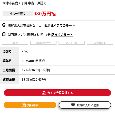
大津市苗鹿２丁目 中古一戸建て
980万円
中古一戸建て
滋賀県大津市苗鹿２丁目
表示住所までのルート
湖西線 おごと温泉駅 徒歩 17分
駅までのルート
NEW
現地見学会
おすすめ
会員限定
間取り
4DK
築年月
1975年09月完成
土地面積
121㎡(36.6坪)[公簿]
建物面積
87.38㎡(26.43坪)
今すぐ会員登録する
資料請求
お気に入りに追加