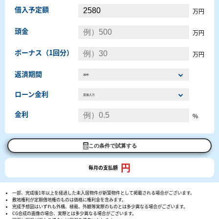
借入予定額
万円
頭金
万円
ボーナス（1回分）
万円
返済期間
ローン金利
金利
%
この条件で試算する
円
毎月の支払額
一部、完成後1年以上を経過した未入居物件が新築物件として掲載される場合がございます。
敷地権利が定期借地権のものは価格に権利金を含みます。
完成予想図はいずれも外構、植栽、外観等実際のものとは多少異なる場合がございます。
CG合成の画像の場合、実際とは多少異なる場合がございます。