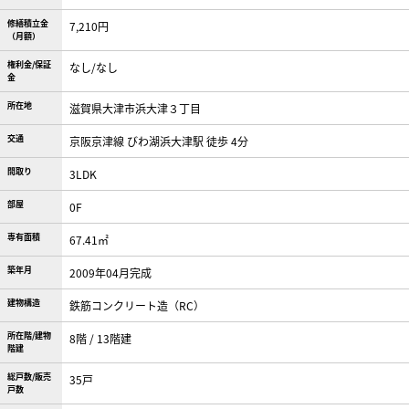
修繕積立金
7,210円
（月額）
権利金/保証
なし/なし
金
所在地
滋賀県大津市浜大津３丁目
交通
京阪京津線 びわ湖浜大津駅 徒歩 4分
間取り
3LDK
部屋
0F
専有面積
67.41㎡
築年月
2009年04月完成
建物構造
鉄筋コンクリート造（RC）
所在階/建物
8階 / 13階建
階建
総戸数/販売
35戸
戸数