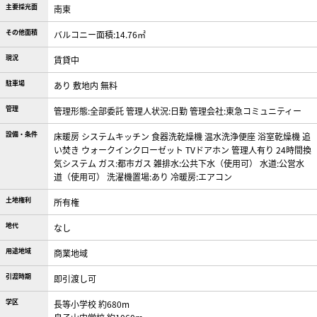
主要採光面
南東
その他面積
バルコニー面積:14.76㎡
現況
賃貸中
駐車場
あり 敷地内 無料
管理
管理形態:全部委託 管理人状況:日勤 管理会社:東急コミュニティー
設備・条件
床暖房
システムキッチン
食器洗乾燥機
温水洗浄便座
浴室乾燥機
追
い焚き
ウォークインクローゼット
TVドアホン
管理人有り
24時間換
気システム
ガス:都市ガス
雑排水:公共下水（使用可）
水道:公営水
道（使用可）
洗濯機置場:あり
冷暖房:エアコン
土地権利
所有権
地代
なし
用途地域
商業地域
引渡時期
即引渡し可
学区
長等小学校 約680m