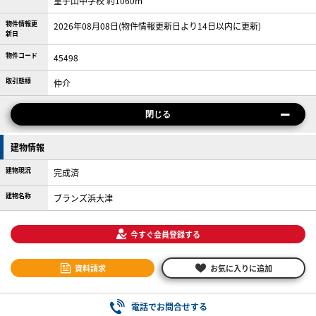
皇子山中学校 約1060m
物件情報更
2026年08月08日(物件情報更新日より14日以内に更新)
新日
物件コード
45498
取引態様
仲介
閉じる
建物情報
建物現況
完成済
建物名称
ブランズ浜大津
今すぐ会員登録する
資料請求
お気に入りに追加
電話でお問合せする