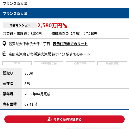
ブランズ浜大津
ブランズ浜大津
2,580万円
中古マンション
共益費・管理費：
8,800円
修繕積立金（月額）：
7,210円
滋賀県大津市浜大津３丁目
表示住所までのルート
京阪京津線 びわ湖浜大津駅 徒歩 4分
駅までのルート
NEW
現地見学会
おすすめ
会員限定
間取り
3LDK
所在階
8階
築年月
2009年04月完成
専有面積
67.41㎡
今すぐ会員登録する