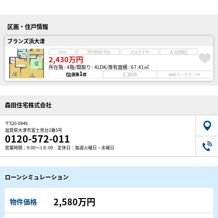
区画・住戸情報
ブランズ浜大津
NEW
現地見学会
おすすめ
会員限定
2,430万円
所在階 : 4階
間取り : 4LDK
専有面積 : 67.41㎡
1
画像
枚
動画
パノラマ / VR
森田住宅株式会社
〒520-0846
滋賀県大津市富士見台2番5号
0120-572-011
営業時間：9:00～1８:00 定休日：毎週火曜日・水曜日
ローンシミュレーション
2,580万円
物件価格