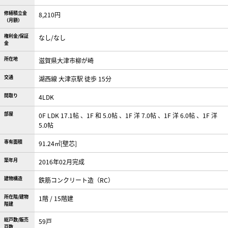
修繕積立金
8,210円
（月額）
権利金/保証
なし/なし
金
所在地
滋賀県大津市柳が崎
交通
湖西線 大津京駅 徒歩 15分
間取り
4LDK
部屋
0F LDK 17.1帖 、1F 和 5.0帖 、1F 洋 7.0帖 、1F 洋 6.0帖 、1F 洋
5.0帖
専有面積
91.24㎡[壁芯]
築年月
2016年02月完成
建物構造
鉄筋コンクリート造（RC）
所在階/建物
1階 / 15階建
階建
総戸数/販売
59戸
戸数