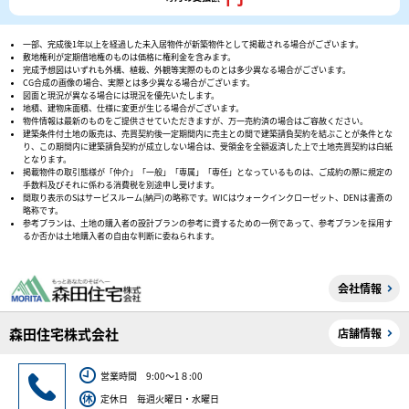
一部、完成後1年以上を経過した未入居物件が新築物件として掲載される場合がございます。
敷地権利が定期借地権のものは価格に権利金を含みます。
完成予想図はいずれも外構、植栽、外観等実際のものとは多少異なる場合がございます。
CG合成の画像の場合、実際とは多少異なる場合がございます。
図面と現況が異なる場合には現況を優先いたします。
地積、建物床面積、仕様に変更が生じる場合がございます。
物件情報は最新のものをご提供させていただきますが、万一売約済の場合はご容赦ください。
建築条件付土地の販売は、売買契約後一定期間内に売主との間で建築請負契約を結ぶことが条件とな
り、この期間内に建築請負契約が成立しない場合は、受領金を全額返済した上で土地売買契約は白紙
となります。
掲載物件の取引態様が「仲介」「一般」「専属」「専任」となっているものは、ご成約の際に規定の
手数料及びそれに係わる消費税を別途申し受けます。
間取り表示のSはサービスルーム(納戸)の略称です。WICはウォークインクローゼット、DENは書斎の
略称です。
参考プランは、土地の購入者の設計プランの参考に資するための一例であって、参考プランを採用す
るか否かは土地購入者の自由な判断に委ねられます。
会社情報
森田住宅株式会社
店舗情報
営業時間 9:00～1８:00
定休日 毎週火曜日・水曜日