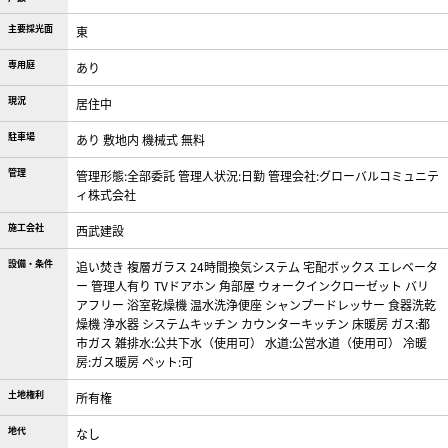
主要採光面
東
専用庭
あり
現況
居住中
駐車場
あり 敷地内 機械式 無料
管理
管理形態:全部委託 管理人状況:日勤 管理会社:グローバルコミュニテ
ィ株式会社
施工会社
西武建設
設備・条件
追い焚き
複層ガラス
24時間換気システム
宅配ボックス
エレベータ
ー
管理人有り
TVドアホン
角部屋
ウォークインクローゼット
バリ
アフリー
浴室乾燥機
温水洗浄便座
シャンプードレッサー
食器洗乾
燥機
浄水器
システムキッチン
カウンターキッチン
床暖房
ガス:都
市ガス
雑排水:公共下水（使用可）
水道:公営水道（使用可）
冷暖
房:ガス暖房
ペット:可
土地権利
所有権
地代
なし