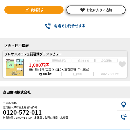
資料請求
お気に入りに追加
電話でお問合せする
区画・住戸情報
プレサンスロジェ琵琶湖グランドビュー
NEW
現地見学会
おすすめ
会員限定
3,000万円
所在階 : 1階
間取り : 3LDK
専有面積 : 74.85㎡
1
画像
枚
動画
パノラマ / VR
森田住宅株式会社
〒520-0846
滋賀県大津市富士見台2番5号
0120-572-011
営業時間：9:00～1８:00 定休日：毎週火曜日・水曜日