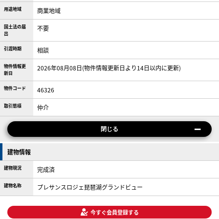
用途地域
商業地域
国土法の届
不要
出
引渡時期
相談
物件情報更
2026年08月08日(物件情報更新日より14日以内に更新)
新日
物件コード
46326
取引態様
仲介
閉じる
建物情報
建物現況
完成済
建物名称
プレサンスロジェ琵琶湖グランドビュー
今すぐ会員登録する