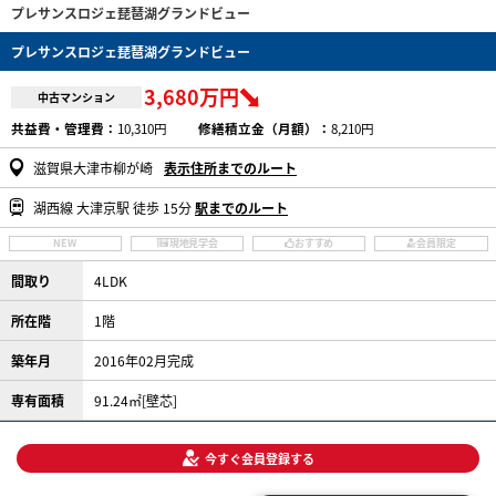
プレサンスロジェ琵琶湖グランドビュー
プレサンスロジェ琵琶湖グランドビュー
3,680万円
中古マンション
共益費・管理費：
10,310円
修繕積立金（月額）：
8,210円
滋賀県大津市柳が崎
表示住所までのルート
湖西線 大津京駅 徒歩 15分
駅までのルート
NEW
現地見学会
おすすめ
会員限定
間取り
4LDK
所在階
1階
築年月
2016年02月完成
専有面積
91.24㎡[壁芯]
今すぐ会員登録する