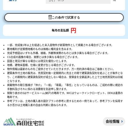
この条件で試算する
円
毎月の支払額
一部、完成後1年以上を経過した未入居物件が新築物件として掲載される場合がございます。
敷地権利が定期借地権のものは価格に権利金を含みます。
完成予想図はいずれも外構、植栽、外観等実際のものとは多少異なる場合がございます。
CG合成の画像の場合、実際とは多少異なる場合がございます。
図面と現況が異なる場合には現況を優先いたします。
地積、建物床面積、仕様に変更が生じる場合がございます。
物件情報は最新のものをご提供させていただきますが、万一売約済の場合はご容赦ください。
建築条件付土地の販売は、売買契約後一定期間内に売主との間で建築請負契約を結ぶことが条件とな
り、この期間内に建築請負契約が成立しない場合は、受領金を全額返済した上で土地売買契約は白紙
となります。
掲載物件の取引態様が「仲介」「一般」「専属」「専任」となっているものは、ご成約の際に規定の
手数料及びそれに係わる消費税を別途申し受けます。
間取り表示のSはサービスルーム(納戸)の略称です。WICはウォークインクローゼット、DENは書斎の
略称です。
参考プランは、土地の購入者の設計プランの参考に資するための一例であって、参考プランを採用す
るか否かは土地購入者の自由な判断に委ねられます。
会社情報