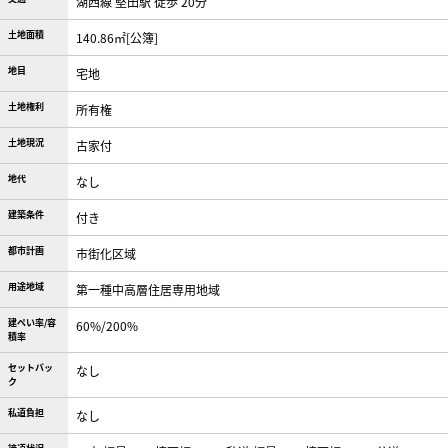
湖西線 堅田駅 徒歩 20分
土地面積
140.86㎡[公簿]
地目
宅地
土地権利
所有権
土地現況
古家付
地代
なし
建築条件
付き
都市計画
市街化区域
用途地域
第一種中高層住居専用地域
建ぺい率/容
60%/200%
積率
セットバッ
なし
ク
私道負担
なし