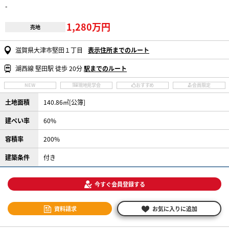
-
1,280万円
売地
滋賀県大津市堅田１丁目
表示住所までのルート
湖西線 堅田駅 徒歩 20分
駅までのルート
NEW
現地見学会
おすすめ
会員限定
土地面積
140.86㎡[公簿]
建ぺい率
60%
容積率
200%
建築条件
付き
今すぐ会員登録する
資料請求
お気に入りに追加