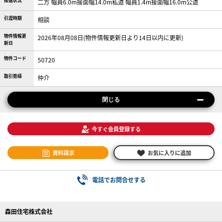
接道状況
二方 幅員6.0m接面幅14.0m私道 幅員1.4m接面幅16.0m公道
引渡時期
相談
物件情報更
2026年08月08日(物件情報更新日より14日以内に更新)
新日
物件コード
50720
取引態様
仲介
閉じる
今すぐ会員登録する
資料請求
お気に入りに追加
電話でお問合せする
森田住宅株式会社