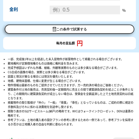
金利
%
この条件で試算する
円
毎月の支払額
一部、完成後1年以上を経過した未入居物件が新築物件として掲載される場合がございます。
敷地権利が定期借地権のものは価格に権利金を含みます。
完成予想図はいずれも外構、植栽、外観等実際のものとは多少異なる場合がございます。
CG合成の画像の場合、実際とは多少異なる場合がございます。
図面と現況が異なる場合には現況を優先いたします。
地積、建物床面積、仕様に変更が生じる場合がございます。
物件情報は最新のものをご提供させていただきますが、万一売約済の場合はご容赦ください。
建築条件付土地の販売は、売買契約後一定期間内に売主との間で建築請負契約を結ぶことが条件とな
り、この期間内に建築請負契約が成立しない場合は、受領金を全額返済した上で土地売買契約は白紙
となります。
掲載物件の取引態様が「仲介」「一般」「専属」「専任」となっているものは、ご成約の際に規定の
手数料及びそれに係わる消費税を別途申し受けます。
間取り表示のSはサービスルーム(納戸)の略称です。WICはウォークインクローゼット、DENは書斎の
略称です。
参考プランは、土地の購入者の設計プランの参考に資するための一例であって、参考プランを採用す
るか否かは土地購入者の自由な判断に委ねられます。