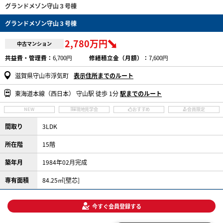
グランドメゾン守山３号棟
グランドメゾン守山３号棟
2,780万円
中古マンション
共益費・管理費：
6,700円
修繕積立金（月額）：
7,600円
滋賀県守山市浮気町
表示住所までのルート
東海道本線（西日本） 守山駅 徒歩 1分
駅までのルート
NEW
現地見学会
おすすめ
会員限定
間取り
3LDK
所在階
15階
築年月
1984年02月完成
専有面積
84.25㎡[壁芯]
今すぐ会員登録する