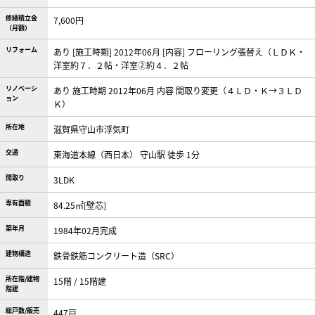
修繕積立金
7,600円
（月額）
リフォーム
あり [施工時期] 2012年06月 [内容] フローリング張替え（ＬＤＫ・
洋室約７．２帖・洋室②約４．２帖
リノベーシ
あり 施工時期 2012年06月 内容 間取り変更（４ＬＤ・Ｋ→３ＬＤ
ョン
Ｋ）
所在地
滋賀県守山市浮気町
交通
東海道本線（西日本） 守山駅 徒歩 1分
間取り
3LDK
専有面積
84.25㎡[壁芯]
築年月
1984年02月完成
建物構造
鉄骨鉄筋コンクリート造（SRC）
所在階/建物
15階 / 15階建
階建
総戸数/販売
447戸