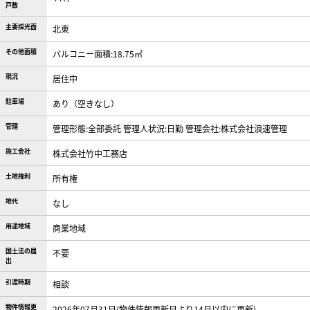
戸数
主要採光面
北東
その他面積
バルコニー面積:18.75㎡
現況
居住中
駐車場
あり（空きなし）
管理
管理形態:全部委託 管理人状況:日勤 管理会社:株式会社浪速管理
施工会社
株式会社竹中工務店
土地権利
所有権
地代
なし
用途地域
商業地域
国土法の届
不要
出
引渡時期
相談
物件情報更
2026年07月31日(物件情報更新日より14日以内に更新)