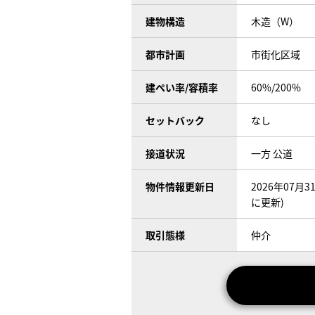
建物構造
木造（W）
都市計画
市街化区域
建ぺい率/容積率
60%/200%
セットバック
なし
接道状況
一方 公道
物件情報更新日
2026年07月
に更新)
取引態様
仲介