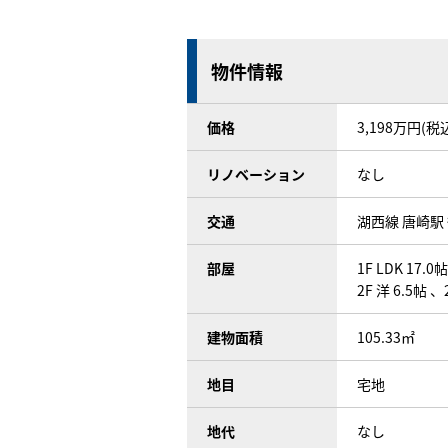
物件情報
価格
3,198万円(税
リノベーション
なし
交通
湖西線 唐崎駅 
部屋
1F LDK 17.0
2F 洋 6.5帖 、
建物面積
105.33㎡
地目
宅地
地代
なし