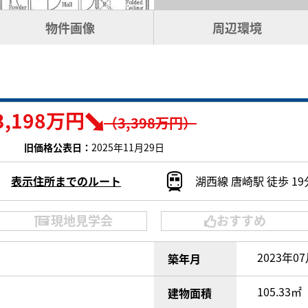
物件画像
周辺環境
3,198万円
（3,398万円）
旧価格公表日：
2025年11月29日
表示住所までのルート
湖西線 唐崎駅 徒歩 1
現地見学会
おすすめ
2023年0
築年月
]
105.33㎡
建物面積