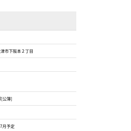
大津市下阪本２丁目
㎡[公簿]
07月予定