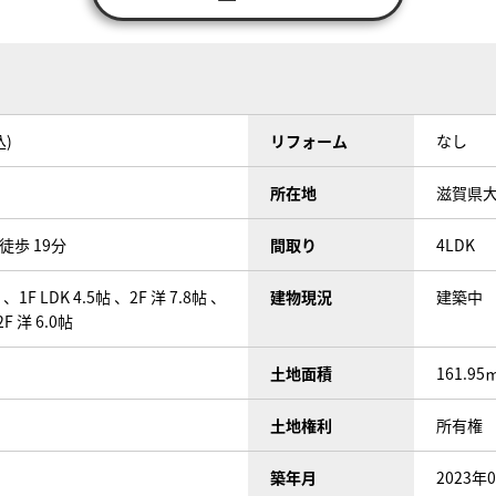
込)
リフォーム
なし
所在地
滋賀県
徒歩 19分
間取り
4LDK
帖 、1F LDK 4.5帖 、2F 洋 7.8帖 、
建物現況
建築中
2F 洋 6.0帖
土地面積
161.95
土地権利
所有権
築年月
2023年