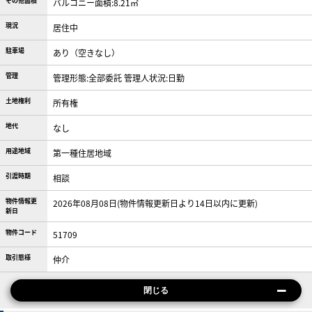
その他面積
バルコニー面積:8.21㎡
現況
居住中
駐車場
あり（空きなし）
管理
管理形態:全部委託 管理人状況:日勤
土地権利
所有権
地代
なし
用途地域
第一種住居地域
引渡時期
相談
物件情報更
2026年08月08日(物件情報更新日より14日以内に更新)
新日
物件コード
51709
取引態様
仲介
閉じる