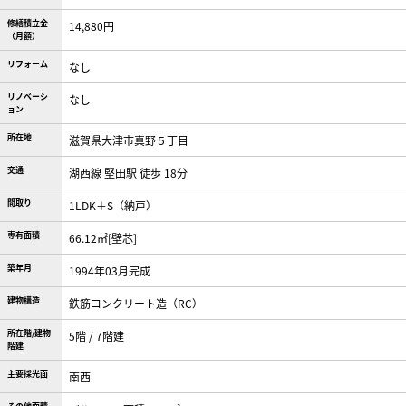
修繕積立金
14,880円
（月額）
リフォーム
なし
リノベーシ
なし
ョン
所在地
滋賀県大津市真野５丁目
交通
湖西線 堅田駅 徒歩 18分
間取り
1LDK＋S（納戸）
専有面積
66.12㎡[壁芯]
築年月
1994年03月完成
建物構造
鉄筋コンクリート造（RC）
所在階/建物
5階 / 7階建
階建
主要採光面
南西