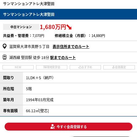
サンマンションアトレ大津堅田
サンマンションアトレ大津堅田
1,680万円
中古マンション
共益費・管理費：
7,070円
修繕積立金（月額）：
14,880円
滋賀県大津市真野５丁目
表示住所までのルート
湖西線 堅田駅 徒歩 18分
駅までのルート
NEW
現地見学会
おすすめ
会員限定
間取り
1LDK＋S（納戸）
所在階
5階
築年月
1994年03月完成
専有面積
66.12㎡[壁芯]
今すぐ会員登録する