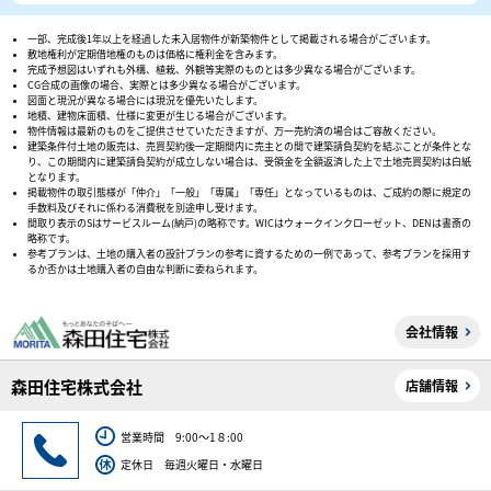
一部、完成後1年以上を経過した未入居物件が新築物件として掲載される場合がございます。
敷地権利が定期借地権のものは価格に権利金を含みます。
完成予想図はいずれも外構、植栽、外観等実際のものとは多少異なる場合がございます。
CG合成の画像の場合、実際とは多少異なる場合がございます。
図面と現況が異なる場合には現況を優先いたします。
地積、建物床面積、仕様に変更が生じる場合がございます。
物件情報は最新のものをご提供させていただきますが、万一売約済の場合はご容赦ください。
建築条件付土地の販売は、売買契約後一定期間内に売主との間で建築請負契約を結ぶことが条件とな
り、この期間内に建築請負契約が成立しない場合は、受領金を全額返済した上で土地売買契約は白紙
となります。
掲載物件の取引態様が「仲介」「一般」「専属」「専任」となっているものは、ご成約の際に規定の
手数料及びそれに係わる消費税を別途申し受けます。
間取り表示のSはサービスルーム(納戸)の略称です。WICはウォークインクローゼット、DENは書斎の
略称です。
参考プランは、土地の購入者の設計プランの参考に資するための一例であって、参考プランを採用す
るか否かは土地購入者の自由な判断に委ねられます。
会社情報
森田住宅株式会社
店舗情報
営業時間 9:00～1８:00
定休日 毎週火曜日・水曜日