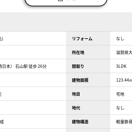
込)
リフォーム
なし
所在地
滋賀県
日本） 石山駅 徒歩 26分
間取り
3LDK
建物面積
123.44
]
地目
宅地
地代
なし
完成
建物構造
軽量鉄骨