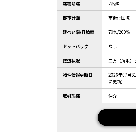
建物階建
2階建
都市計画
市街化区域
建ぺい率/容積率
70%/200%
セットバック
なし
接道状況
二方（角地） 
物件情報更新日
2026年07月
に更新)
取引態様
仲介