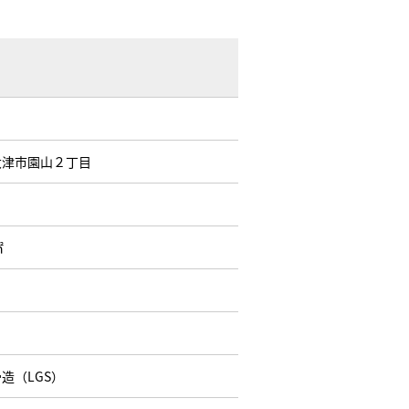
大津市園山２丁目
㎡
造（LGS）