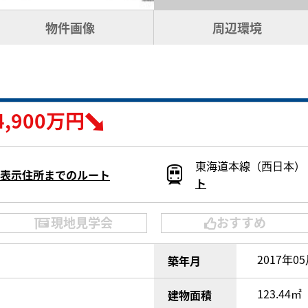
物件画像
周辺環境
4,900万円
東海道本線（西日本） 
表示住所までのルート
ト
現地見学会
おすすめ
2017年0
築年月
]
123.44㎡
建物面積