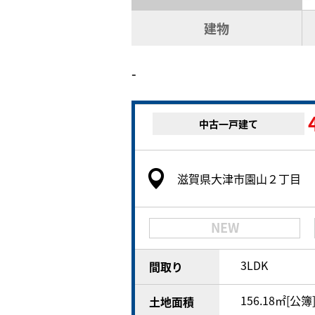
建物
-
中古一戸建て
滋賀県大津市園山２丁目
NEW
3LDK
間取り
156.18㎡[公簿
土地面積