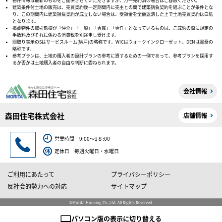
物件情報は最新のものをご提供させていただきますが、万一売約済の場合はご容赦ください。
建築条件付土地の販売は、売買契約後一定期間内に売主との間で建築請負契約を結ぶことが条件とな
り、この期間内に建築請負契約が成立しない場合は、受領金を全額返済した上で土地売買契約は白紙
となります。
掲載物件の取引態様が「仲介」「一般」「専属」「専任」となっているものは、ご成約の際に規定の
手数料及びそれに係わる消費税を別途申し受けます。
間取り表示のSはサービスルーム(納戸)の略称です。WICはウォークインクローゼット、DENは書斎の
略称です。
参考プランは、土地の購入者の設計プランの参考に資するための一例であって、参考プランを採用す
るか否かは土地購入者の自由な判断に委ねられます。
会社情報
森田住宅株式会社
店舗情報
営業時間 9:00～1８:00
定休日 毎週火曜日・水曜日
ご利用にあたって
プライバシーポリシー
反社会的勢力への対応
サイトマップ
©Morita Housing Co.,Ltd. All Rights Reserved.
パソコン版の表示に切り替える