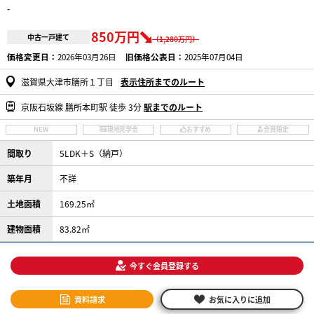
-
850万円
中古一戸建て
（1,280万円）
価格変更日：
2026年03月26日
旧価格公表日：
2025年07月04日
滋賀県大津市膳所１丁目
表示住所までのルート
京阪石坂線 膳所本町駅 徒歩 3分
駅までのルート
NEW
現地見学会
おすすめ
会員限定
間取り
5LDK＋S（納戸）
築年月
不詳
土地面積
169.25㎡
建物面積
83.82㎡
今すぐ会員登録する
資料請求
お気に入りに追加