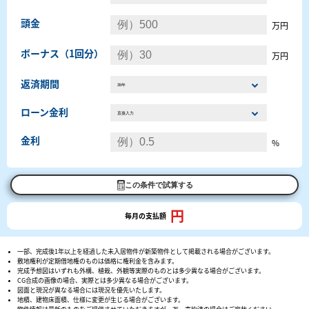
頭金
万円
ボーナス（1回分）
万円
返済期間
ローン金利
金利
%
この条件で試算する
円
毎月の支払額
一部、完成後1年以上を経過した未入居物件が新築物件として掲載される場合がございます。
敷地権利が定期借地権のものは価格に権利金を含みます。
完成予想図はいずれも外構、植栽、外観等実際のものとは多少異なる場合がございます。
CG合成の画像の場合、実際とは多少異なる場合がございます。
図面と現況が異なる場合には現況を優先いたします。
地積、建物床面積、仕様に変更が生じる場合がございます。