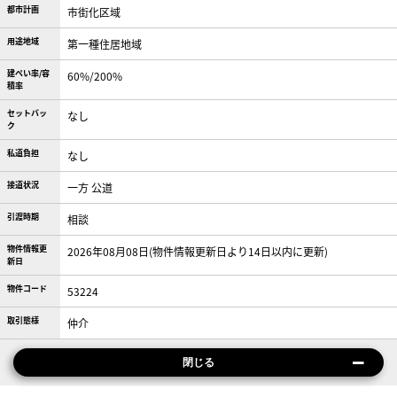
都市計画
市街化区域
用途地域
第一種住居地域
建ぺい率/容
60%/200%
積率
セットバッ
なし
ク
私道負担
なし
接道状況
一方 公道
引渡時期
相談
物件情報更
2026年08月08日(物件情報更新日より14日以内に更新)
新日
物件コード
53224
取引態様
仲介
閉じる