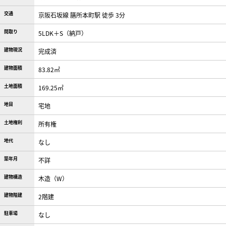
交通
京阪石坂線 膳所本町駅 徒歩 3分
間取り
5LDK＋S（納戸）
建物現況
完成済
建物面積
83.82㎡
土地面積
169.25㎡
地目
宅地
土地権利
所有権
地代
なし
築年月
不詳
建物構造
木造（W）
建物階建
2階建
駐車場
なし