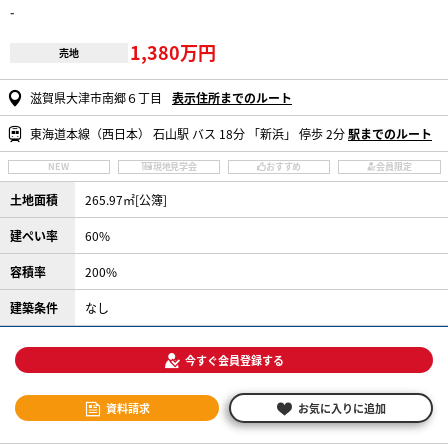
-
1,380万円
売地
滋賀県大津市南郷６丁目
表示住所までのルート
東海道本線（西日本） 石山駅 バス 18分 「新浜」 停歩 2分
駅までのルート
NEW
現地見学会
おすすめ
会員限定
土地面積
265.97㎡[公簿]
建ぺい率
60%
容積率
200%
建築条件
なし
今すぐ会員登録する
資料請求
お気に入りに追加