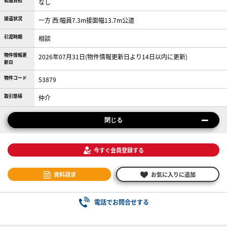
私道負担
なし
接道状況
一方 西:幅員7.3m接面幅13.7m公道
引渡時期
相談
物件情報更
2026年07月31日(物件情報更新日より14日以内に更新)
新日
物件コード
53879
取引態様
仲介
閉じる
今すぐ会員登録する
資料請求
お気に入りに追加
電話でお問合せする