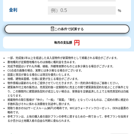
金利
%
この条件で試算する
円
毎月の支払額
一部、完成後1年以上を経過した未入居物件が新築物件として掲載される場合がございます。
敷地権利が定期借地権のものは価格に権利金を含みます。
完成予想図はいずれも外構、植栽、外観等実際のものとは多少異なる場合がございます。
CG合成の画像の場合、実際とは多少異なる場合がございます。
図面と現況が異なる場合には現況を優先いたします。
地積、建物床面積、仕様に変更が生じる場合がございます。
物件情報は最新のものをご提供させていただきますが、万一売約済の場合はご容赦ください。
建築条件付土地の販売は、売買契約後一定期間内に売主との間で建築請負契約を結ぶことが条件とな
り、この期間内に建築請負契約が成立しない場合は、受領金を全額返済した上で土地売買契約は白紙
となります。
掲載物件の取引態様が「仲介」「一般」「専属」「専任」となっているものは、ご成約の際に規定の
手数料及びそれに係わる消費税を別途申し受けます。
間取り表示のSはサービスルーム(納戸)の略称です。WICはウォークインクローゼット、DENは書斎の
略称です。
参考プランは、土地の購入者の設計プランの参考に資するための一例であって、参考プランを採用す
るか否かは土地購入者の自由な判断に委ねられます。