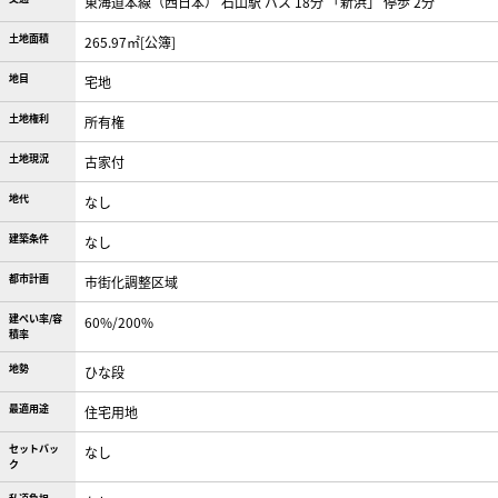
東海道本線（西日本） 石山駅 バス 18分 「新浜」 停歩 2分
土地面積
265.97㎡[公簿]
地目
宅地
土地権利
所有権
土地現況
古家付
地代
なし
建築条件
なし
都市計画
市街化調整区域
建ぺい率/容
60%/200%
積率
地勢
ひな段
最適用途
住宅用地
セットバッ
なし
ク