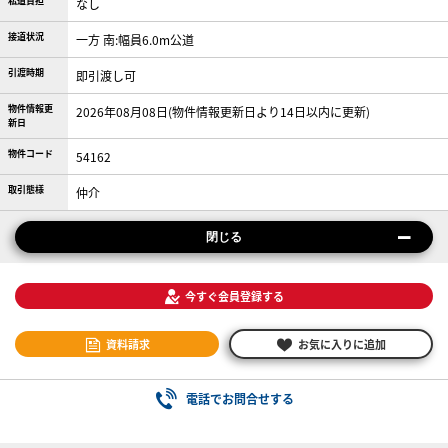
私道負担
なし
接道状況
一方 南:幅員6.0m公道
引渡時期
即引渡し可
物件情報更
2026年08月08日(物件情報更新日より14日以内に更新)
新日
物件コード
54162
取引態様
仲介
閉じる
今すぐ会員登録する
資料請求
お気に入りに追加
電話でお問合せする