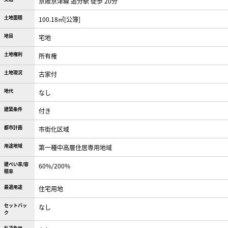
京阪京津線 追分駅 徒歩 20分
土地面積
100.18㎡[公簿]
地目
宅地
土地権利
所有権
土地現況
古家付
地代
なし
建築条件
付き
都市計画
市街化区域
用途地域
第一種中高層住居専用地域
建ぺい率/容
60%/200%
積率
最適用途
住宅用地
セットバッ
なし
ク