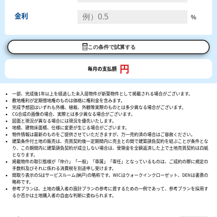
金利
%
この条件で試算する
円
毎月の支払額
一部、完成後1年以上を経過した未入居物件が新築物件として掲載される場合がございます。
敷地権利が定期借地権のものは価格に権利金を含みます。
完成予想図はいずれも外構、植栽、外観等実際のものとは多少異なる場合がございます。
CG合成の画像の場合、実際とは多少異なる場合がございます。
図面と現況が異なる場合には現況を優先いたします。
地積、建物床面積、仕様に変更が生じる場合がございます。
物件情報は最新のものをご提供させていただきますが、万一売約済の場合はご容赦ください。
建築条件付土地の販売は、売買契約後一定期間内に売主との間で建築請負契約を結ぶことが条件とな
り、この期間内に建築請負契約が成立しない場合は、受領金を全額返済した上で土地売買契約は白紙
となります。
掲載物件の取引態様が「仲介」「一般」「専属」「専任」となっているものは、ご成約の際に規定の
手数料及びそれに係わる消費税を別途申し受けます。
間取り表示のSはサービスルーム(納戸)の略称です。WICはウォークインクローゼット、DENは書斎の
略称です。
参考プランは、土地の購入者の設計プランの参考に資するための一例であって、参考プランを採用す
るか否かは土地購入者の自由な判断に委ねられます。