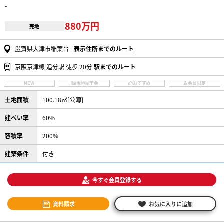
-
880万円
売地
滋賀県大津市稲葉台
表示住所までのルート
京阪京津線 追分駅 徒歩 20分
駅までのルート
NEW
現地見学会
おすすめ
会員限定
土地面積
100.18㎡[公簿]
建ぺい率
60%
容積率
200%
建築条件
付き
今すぐ会員登録する
資料請求
お気に入りに追加