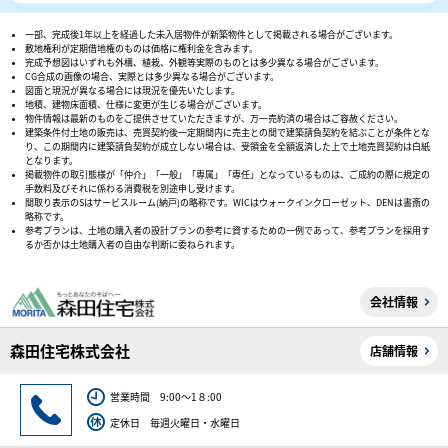
一部、完成後1年以上を経過した未入居物件が新築物件として掲載される場合がございます。
敷地権利が定期借地権のものは価格に権利金を含みます。
完成予想図はいずれも外構、植栽、外観等実際のものとは多少異なる場合がございます。
CG合成の画像の場合、実際とは多少異なる場合がございます。
図面と現況が異なる場合には現況を優先いたします。
地積、建物床面積、仕様に変更が生じる場合がございます。
物件情報は最新のものをご提供させていただきますが、万一売約済の場合はご容赦ください。
建築条件付土地の販売は、売買契約後一定期間内に売主との間で建築請負契約を結ぶことが条件とな
り、この期間内に建築請負契約が成立しない場合は、受領金を全額返済した上で土地売買契約は白紙
となります。
掲載物件の取引態様が「仲介」「一般」「専属」「専任」となっているものは、ご成約の際に規定の
手数料及びそれに係わる消費税を別途申し受けます。
間取り表示のSはサービスルーム(納戸)の略称です。WICはウォークインクローゼット、DENは書斎の
略称です。
参考プランは、土地の購入者の設計プランの参考に資するための一例であって、参考プランを採用す
るか否かは土地購入者の自由な判断に委ねられます。
会社情報
森田住宅株式会社
店舗情報
営業時間 9:00～1８:00
定休日 毎週火曜日・水曜日