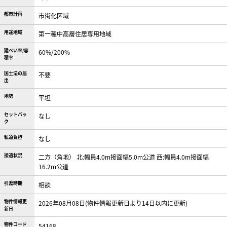
都市計画
市街化区域
用途地域
第一種中高層住居専用地域
建ぺい率/容
60%/200%
積率
国土法の届
不要
出
地勢
平坦
セットバッ
なし
ク
私道負担
なし
接道状況
二方（角地） 北:幅員4.0m接面幅5.0m公道 西:幅員4.0m接面幅
16.2m公道
引渡時期
相談
物件情報更
2026年08月08日(物件情報更新日より14日以内に更新)
新日
物件コード
54168