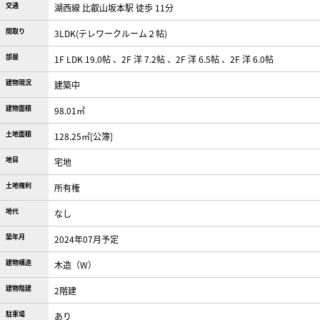
交通
湖西線 比叡山坂本駅 徒歩 11分
間取り
3LDK(テレワークルーム２帖)
部屋
1F LDK 19.0帖 、2F 洋 7.2帖 、2F 洋 6.5帖 、2F 洋 6.0帖
建物現況
建築中
建物面積
98.01㎡
土地面積
128.25㎡[公簿]
地目
宅地
土地権利
所有権
地代
なし
築年月
2024年07月予定
建物構造
木造（W）
建物階建
2階建
駐車場
あり