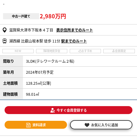
-
2,980万円
中古一戸建て
滋賀県大津市下阪本４丁目
表示住所までのルート
湖西線 比叡山坂本駅 徒歩 11分
駅までのルート
NEW
現地見学会
おすすめ
会員限定
間取り
3LDK(テレワークルーム２帖)
築年月
2024年07月予定
土地面積
128.25㎡[公簿]
建物面積
98.01㎡
今すぐ会員登録する
資料請求
お気に入りに追加