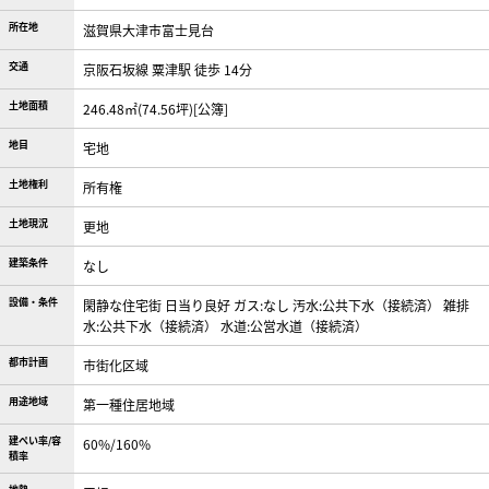
所在地
滋賀県大津市富士見台
交通
京阪石坂線 粟津駅 徒歩 14分
土地面積
246.48㎡(74.56坪)[公簿]
地目
宅地
土地権利
所有権
土地現況
更地
建築条件
なし
設備・条件
閑静な住宅街
日当り良好
ガス:なし
汚水:公共下水（接続済）
雑排
水:公共下水（接続済）
水道:公営水道（接続済）
都市計画
市街化区域
用途地域
第一種住居地域
建ぺい率/容
60%/160%
積率