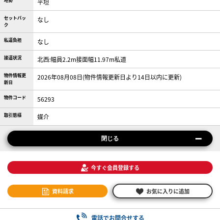
地勢
平坦
セットバッ
なし
ク
私道負担
なし
接道状況
北西:幅員2.2m接面幅11.97m私道
物件情報更
2026年08月08日(物件情報更新日より14日以内に更新)
新日
物件コード
56293
取引態様
媒介
閉じる
今すぐ会員登録する
資料請求
お気に入りに追加
電話でお問合せする