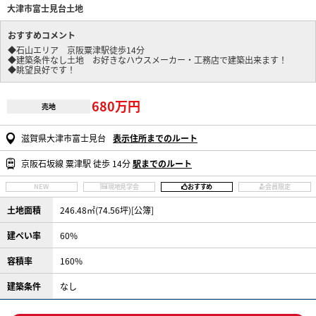
大津市富士見台土地
おすすめコメント
◆石山エリア 京阪粟津駅徒歩14分
◆建築条件なし土地 お好きなハウスメーカー・工務店で建築出来ます！
◆眺望良好です！
680万円
売地
滋賀県大津市富士見台
表示住所までのルート
京阪石坂線 粟津駅 徒歩 14分
駅までのルート
NEW
現地見学会
おすすめ
会員限定
土地面積
246.48㎡(74.56坪)[公簿]
建ぺい率
60%
容積率
160%
建築条件
なし