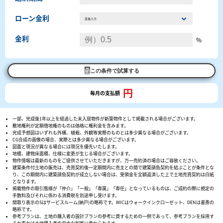
ローン金利
金利
%
この条件で試算する
円
毎月の支払額
一部、完成後1年以上を経過した未入居物件が新築物件として掲載される場合がございます。
敷地権利が定期借地権のものは価格に権利金を含みます。
完成予想図はいずれも外構、植栽、外観等実際のものとは多少異なる場合がございます。
CG合成の画像の場合、実際とは多少異なる場合がございます。
図面と現況が異なる場合には現況を優先いたします。
地積、建物床面積、仕様に変更が生じる場合がございます。
物件情報は最新のものをご提供させていただきますが、万一売約済の場合はご容赦ください。
建築条件付土地の販売は、売買契約後一定期間内に売主との間で建築請負契約を結ぶことが条件とな
り、この期間内に建築請負契約が成立しない場合は、受領金を全額返済した上で土地売買契約は白紙
となります。
掲載物件の取引態様が「仲介」「一般」「専属」「専任」となっているものは、ご成約の際に規定の
手数料及びそれに係わる消費税を別途申し受けます。
間取り表示のSはサービスルーム(納戸)の略称です。WICはウォークインクローゼット、DENは書斎の
略称です。
参考プランは、土地の購入者の設計プランの参考に資するための一例であって、参考プランを採用す