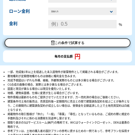
ローン金利
金利
%
この条件で試算する
円
毎月の支払額
一部、完成後1年以上を経過した未入居物件が新築物件として掲載される場合がございます。
敷地権利が定期借地権のものは価格に権利金を含みます。
完成予想図はいずれも外構、植栽、外観等実際のものとは多少異なる場合がございます。
CG合成の画像の場合、実際とは多少異なる場合がございます。
図面と現況が異なる場合には現況を優先いたします。
地積、建物床面積、仕様に変更が生じる場合がございます。
物件情報は最新のものをご提供させていただきますが、万一売約済の場合はご容赦ください。
建築条件付土地の販売は、売買契約後一定期間内に売主との間で建築請負契約を結ぶことが条件とな
り、この期間内に建築請負契約が成立しない場合は、受領金を全額返済した上で土地売買契約は白紙
となります。
掲載物件の取引態様が「仲介」「一般」「専属」「専任」となっているものは、ご成約の際に規定の
手数料及びそれに係わる消費税を別途申し受けます。
間取り表示のSはサービスルーム(納戸)の略称です。WICはウォークインクローゼット、DENは書斎の
略称です。
参考プランは、土地の購入者の設計プランの参考に資するための一例であって、参考プランを採用す