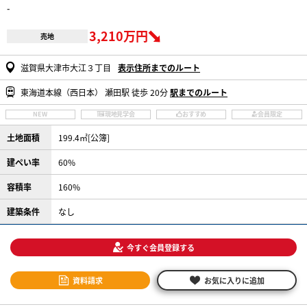
-
3,210万円
売地
滋賀県大津市大江３丁目
表示住所までのルート
東海道本線（西日本） 瀬田駅 徒歩 20分
駅までのルート
NEW
現地見学会
おすすめ
会員限定
土地面積
199.4㎡[公簿]
建ぺい率
60%
容積率
160%
建築条件
なし
今すぐ会員登録する
資料請求
お気に入りに追加