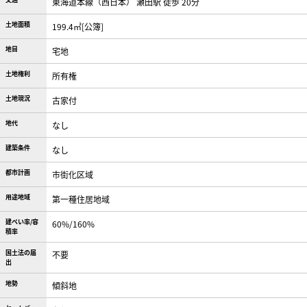
東海道本線（西日本） 瀬田駅 徒歩 20分
土地面積
199.4㎡[公簿]
地目
宅地
土地権利
所有権
土地現況
古家付
地代
なし
建築条件
なし
都市計画
市街化区域
用途地域
第一種住居地域
建ぺい率/容
60%/160%
積率
国土法の届
不要
出
地勢
傾斜地