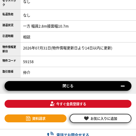
セットバッ
なし
ク
私道負担
なし
接道状況
一方 幅員2.8m接面幅10.7m
引渡時期
相談
物件情報更
2026年07月31日(物件情報更新日より14日以内に更新)
新日
物件コード
59158
取引態様
仲介
閉じる
今すぐ会員登録する
資料請求
お気に入りに追加
電話でお問合せする