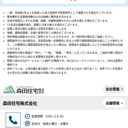
一部、完成後1年以上を経過した未入居物件が新築物件として掲載される場合がございます。
敷地権利が定期借地権のものは価格に権利金を含みます。
完成予想図はいずれも外構、植栽、外観等実際のものとは多少異なる場合がございます。
CG合成の画像の場合、実際とは多少異なる場合がございます。
図面と現況が異なる場合には現況を優先いたします。
地積、建物床面積、仕様に変更が生じる場合がございます。
物件情報は最新のものをご提供させていただきますが、万一売約済の場合はご容赦ください。
建築条件付土地の販売は、売買契約後一定期間内に売主との間で建築請負契約を結ぶことが条件とな
り、この期間内に建築請負契約が成立しない場合は、受領金を全額返済した上で土地売買契約は白紙
となります。
掲載物件の取引態様が「仲介」「一般」「専属」「専任」となっているものは、ご成約の際に規定の
手数料及びそれに係わる消費税を別途申し受けます。
間取り表示のSはサービスルーム(納戸)の略称です。WICはウォークインクローゼット、DENは書斎の
略称です。
参考プランは、土地の購入者の設計プランの参考に資するための一例であって、参考プランを採用す
るか否かは土地購入者の自由な判断に委ねられます。
会社情報
森田住宅株式会社
店舗情報
営業時間 9:00～1８:00
定休日 毎週火曜日・水曜日