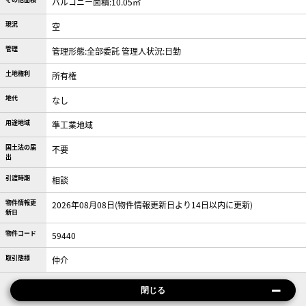
バルコニー面積:10.05㎡
現況
空
管理
管理形態:全部委託 管理人状況:日勤
土地権利
所有権
地代
なし
用途地域
準工業地域
国土法の届
不要
出
引渡時期
相談
物件情報更
2026年08月08日(物件情報更新日より14日以内に更新)
新日
物件コード
59440
取引態様
仲介
閉じる