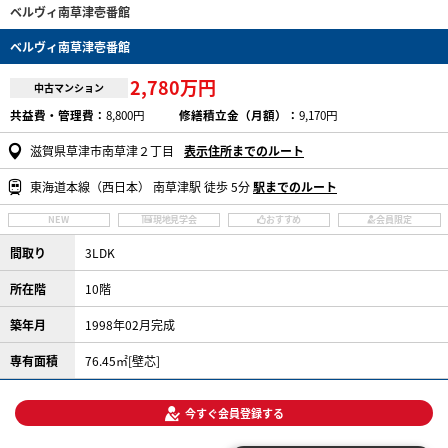
ベルヴィ南草津壱番館
ベルヴィ南草津壱番館
2,780万円
中古マンション
共益費・管理費：
8,800円
修繕積立金（月額）：
9,170円
滋賀県草津市南草津２丁目
表示住所までのルート
東海道本線（西日本） 南草津駅 徒歩 5分
駅までのルート
NEW
現地見学会
おすすめ
会員限定
間取り
3LDK
所在階
10階
築年月
1998年02月完成
専有面積
76.45㎡[壁芯]
今すぐ会員登録する