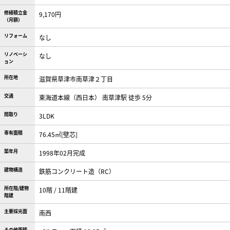
修繕積立金
9,170円
（月額）
リフォーム
なし
リノベーシ
なし
ョン
所在地
滋賀県草津市南草津２丁目
交通
東海道本線（西日本） 南草津駅 徒歩 5分
間取り
3LDK
専有面積
76.45㎡[壁芯]
築年月
1998年02月完成
建物構造
鉄筋コンクリート造（RC）
所在階/建物
10階 / 11階建
階建
主要採光面
南西
その他面積