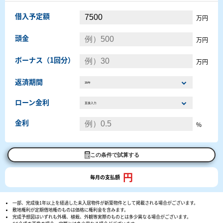
借入予定額
万円
頭金
万円
ボーナス（1回分）
万円
返済期間
ローン金利
金利
%
この条件で試算する
円
毎月の支払額
一部、完成後1年以上を経過した未入居物件が新築物件として掲載される場合がございます。
敷地権利が定期借地権のものは価格に権利金を含みます。
完成予想図はいずれも外構、植栽、外観等実際のものとは多少異なる場合がございます。