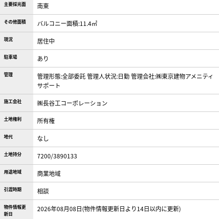
主要採光面
南東
その他面積
バルコニー面積:11.4㎡
現況
居住中
駐車場
あり
管理
管理形態:全部委託 管理人状況:日勤 管理会社:㈱東京建物アメニティ
サポート
施工会社
㈱長谷工コーポレーション
土地権利
所有権
地代
なし
土地持分
7200/3890133
用途地域
商業地域
引渡時期
相談
物件情報更
2026年08月08日(物件情報更新日より14日以内に更新)
新日