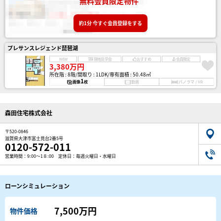
無料会員限定物件
約1分 今すぐ会員登録をする
プレサンスレジェンド琵琶湖
NEW
現地見学会
おすすめ
会員限定
3,380万円
所在階 : 8階
間取り : 1LDK
専有面積 : 50.48㎡
1
画像
枚
動画
パノラマ / VR
森田住宅株式会社
〒520-0846
滋賀県大津市富士見台2番5号
0120-572-011
営業時間：9:00～1８:00 定休日：毎週火曜日・水曜日
ローンシミュレーション
7,500万円
物件価格