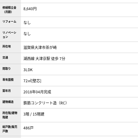
修繕積立金
8,640円
（月額）
リフォーム
なし
リノベーシ
なし
ョン
所在地
滋賀県大津市茶が崎
交通
湖西線 大津京駅 徒歩 7分
間取り
3LDK
専有面積
72㎡[壁芯]
築年月
2018年04月完成
建物構造
鉄筋コンクリート造（RC）
所在階/建物
3階 / 15階建
階建
総戸数/販売
486戸
戸数