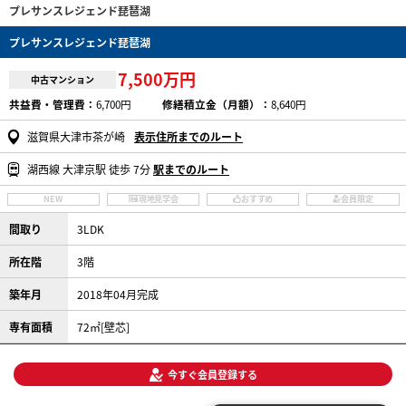
プレサンスレジェンド琵琶湖
プレサンスレジェンド琵琶湖
7,500万円
中古マンション
共益費・管理費：
6,700円
修繕積立金（月額）：
8,640円
滋賀県大津市茶が崎
表示住所までのルート
湖西線 大津京駅 徒歩 7分
駅までのルート
NEW
現地見学会
おすすめ
会員限定
間取り
3LDK
所在階
3階
築年月
2018年04月完成
専有面積
72㎡[壁芯]
今すぐ会員登録する