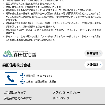
CG合成の画像の場合、実際とは多少異なる場合がございます。
図面と現況が異なる場合には現況を優先いたします。
地積、建物床面積、仕様に変更が生じる場合がございます。
物件情報は最新のものをご提供させていただきますが、万一売約済の場合はご容赦ください。
建築条件付土地の販売は、売買契約後一定期間内に売主との間で建築請負契約を結ぶことが条件とな
り、この期間内に建築請負契約が成立しない場合は、受領金を全額返済した上で土地売買契約は白紙
となります。
掲載物件の取引態様が「仲介」「一般」「専属」「専任」となっているものは、ご成約の際に規定の
手数料及びそれに係わる消費税を別途申し受けます。
間取り表示のSはサービスルーム(納戸)の略称です。WICはウォークインクローゼット、DENは書斎の
略称です。
参考プランは、土地の購入者の設計プランの参考に資するための一例であって、参考プランを採用す
るか否かは土地購入者の自由な判断に委ねられます。
会社情報
森田住宅株式会社
店舗情報
営業時間 9:00～1８:00
定休日 毎週火曜日・水曜日
ご利用にあたって
プライバシーポリシー
反社会的勢力への対応
サイトマップ