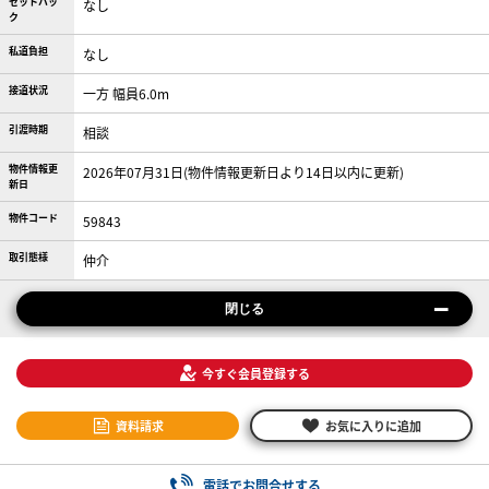
セットバッ
なし
ク
私道負担
なし
接道状況
一方 幅員6.0m
引渡時期
相談
物件情報更
2026年07月31日(物件情報更新日より14日以内に更新)
新日
物件コード
59843
取引態様
仲介
閉じる
今すぐ会員登録する
資料請求
お気に入りに追加
電話でお問合せする