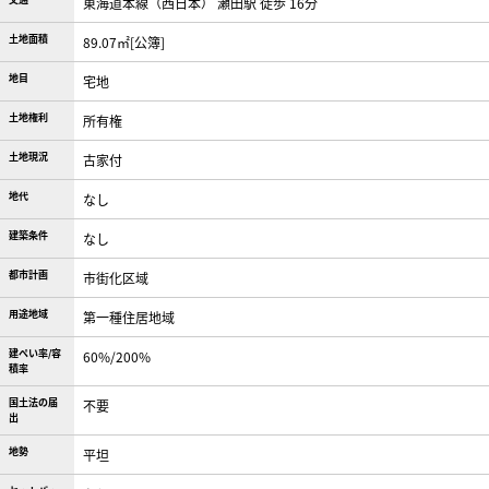
東海道本線（西日本） 瀬田駅 徒歩 16分
土地面積
89.07㎡[公簿]
地目
宅地
土地権利
所有権
土地現況
古家付
地代
なし
建築条件
なし
都市計画
市街化区域
用途地域
第一種住居地域
建ぺい率/容
60%/200%
積率
国土法の届
不要
出
地勢
平坦