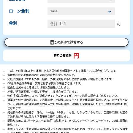
ローン金利
金利
%
この条件で試算する
円
毎月の支払額
一部、完成後1年以上を経過した未入居物件が新築物件として掲載される場合がございます。
敷地権利が定期借地権のものは価格に権利金を含みます。
完成予想図はいずれも外構、植栽、外観等実際のものとは多少異なる場合がございます。
CG合成の画像の場合、実際とは多少異なる場合がございます。
図面と現況が異なる場合には現況を優先いたします。
地積、建物床面積、仕様に変更が生じる場合がございます。
物件情報は最新のものをご提供させていただきますが、万一売約済の場合はご容赦ください。
建築条件付土地の販売は、売買契約後一定期間内に売主との間で建築請負契約を結ぶことが条件とな
り、この期間内に建築請負契約が成立しない場合は、受領金を全額返済した上で土地売買契約は白紙
となります。
掲載物件の取引態様が「仲介」「一般」「専属」「専任」となっているものは、ご成約の際に規定の
手数料及びそれに係わる消費税を別途申し受けます。
間取り表示のSはサービスルーム(納戸)の略称です。WICはウォークインクローゼット、DENは書斎の
略称です。
参考プランは、土地の購入者の設計プランの参考に資するための一例であって、参考プランを採用す