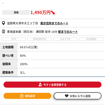
-
1,490万円
売地
滋賀県大津市大江３丁目
表示住所までのルート
東海道本線（西日本） 瀬田駅 徒歩 16分
駅までのルート
NEW
現地見学会
おすすめ
会員限定
土地面積
89.07㎡[公簿]
建ぺい率
60%
容積率
200%
建築条件
なし
今すぐ会員登録する
資料請求
お気に入りに追加