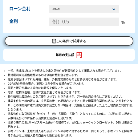
ローン金利
金利
%
この条件で試算する
円
毎月の支払額
一部、完成後1年以上を経過した未入居物件が新築物件として掲載される場合がございます。
敷地権利が定期借地権のものは価格に権利金を含みます。
完成予想図はいずれも外構、植栽、外観等実際のものとは多少異なる場合がございます。
CG合成の画像の場合、実際とは多少異なる場合がございます。
図面と現況が異なる場合には現況を優先いたします。
地積、建物床面積、仕様に変更が生じる場合がございます。
物件情報は最新のものをご提供させていただきますが、万一売約済の場合はご容赦ください。
建築条件付土地の販売は、売買契約後一定期間内に売主との間で建築請負契約を結ぶことが条件とな
り、この期間内に建築請負契約が成立しない場合は、受領金を全額返済した上で土地売買契約は白紙
となります。
掲載物件の取引態様が「仲介」「一般」「専属」「専任」となっているものは、ご成約の際に規定の
手数料及びそれに係わる消費税を別途申し受けます。
間取り表示のSはサービスルーム(納戸)の略称です。WICはウォークインクローゼット、DENは書斎の
略称です。
参考プランは、土地の購入者の設計プランの参考に資するための一例であって、参考プランを採用す
るか否かは土地購入者の自由な判断に委ねられます。