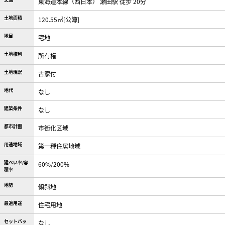
東海道本線（西日本） 瀬田駅 徒歩 20分
土地面積
120.55㎡[公簿]
地目
宅地
土地権利
所有権
土地現況
古家付
地代
なし
建築条件
なし
都市計画
市街化区域
用途地域
第一種住居地域
建ぺい率/容
60%/200%
積率
地勢
傾斜地
最適用途
住宅用地
セットバッ
なし