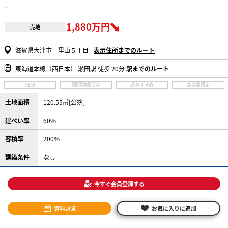
-
1,880万円
売地
滋賀県大津市一里山５丁目
表示住所までのルート
東海道本線（西日本） 瀬田駅 徒歩 20分
駅までのルート
NEW
現地見学会
おすすめ
会員限定
土地面積
120.55㎡[公簿]
建ぺい率
60%
容積率
200%
建築条件
なし
今すぐ会員登録する
資料請求
お気に入りに追加