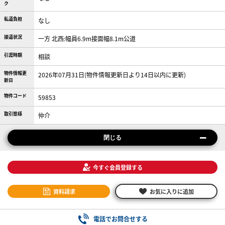
ク
私道負担
なし
接道状況
一方 北西:幅員6.9m接面幅8.1m公道
引渡時期
相談
物件情報更
2026年07月31日(物件情報更新日より14日以内に更新)
新日
物件コード
59853
取引態様
仲介
閉じる
今すぐ会員登録する
資料請求
お気に入りに追加
電話でお問合せする