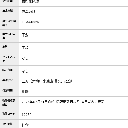
都市計画
市街化区域
用途地域
商業地域
建ぺい率/容
80%/400%
積率
国土法の届
不要
出
地勢
平坦
セットバッ
なし
ク
私道負担
なし
接道状況
二方（角地） 北東:幅員6.0m公道
引渡時期
相談
物件情報更
2026年07月31日(物件情報更新日より14日以内に更新)
新日
物件コード
60059
取引態様
仲介