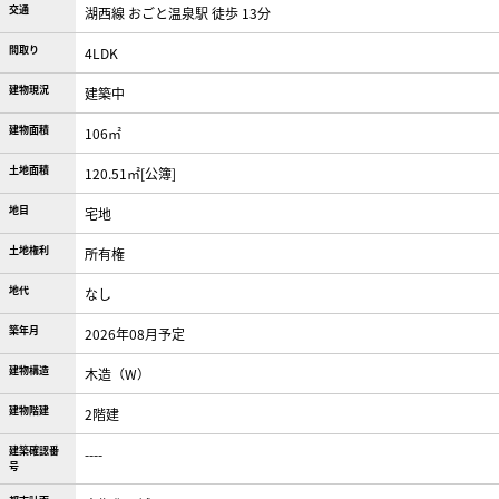
交通
湖西線 おごと温泉駅 徒歩 13分
間取り
4LDK
建物現況
建築中
建物面積
106㎡
土地面積
120.51㎡[公簿]
地目
宅地
土地権利
所有権
地代
なし
築年月
2026年08月予定
建物構造
木造（W）
建物階建
2階建
建築確認番
----
号