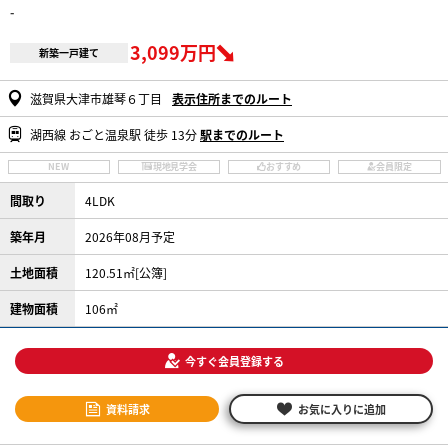
-
3,099万円
新築一戸建て
滋賀県大津市雄琴６丁目
表示住所までのルート
湖西線 おごと温泉駅 徒歩 13分
駅までのルート
NEW
現地見学会
おすすめ
会員限定
間取り
4LDK
築年月
2026年08月予定
土地面積
120.51㎡[公簿]
建物面積
106㎡
今すぐ会員登録する
資料請求
お気に入りに追加