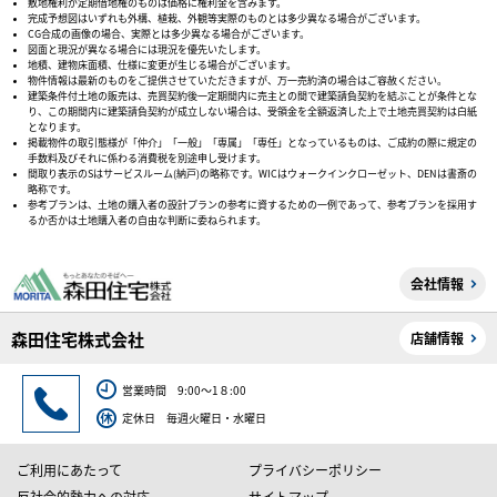
敷地権利が定期借地権のものは価格に権利金を含みます。
完成予想図はいずれも外構、植栽、外観等実際のものとは多少異なる場合がございます。
CG合成の画像の場合、実際とは多少異なる場合がございます。
図面と現況が異なる場合には現況を優先いたします。
地積、建物床面積、仕様に変更が生じる場合がございます。
物件情報は最新のものをご提供させていただきますが、万一売約済の場合はご容赦ください。
建築条件付土地の販売は、売買契約後一定期間内に売主との間で建築請負契約を結ぶことが条件とな
り、この期間内に建築請負契約が成立しない場合は、受領金を全額返済した上で土地売買契約は白紙
となります。
掲載物件の取引態様が「仲介」「一般」「専属」「専任」となっているものは、ご成約の際に規定の
手数料及びそれに係わる消費税を別途申し受けます。
間取り表示のSはサービスルーム(納戸)の略称です。WICはウォークインクローゼット、DENは書斎の
略称です。
参考プランは、土地の購入者の設計プランの参考に資するための一例であって、参考プランを採用す
るか否かは土地購入者の自由な判断に委ねられます。
会社情報
森田住宅株式会社
店舗情報
営業時間 9:00～1８:00
定休日 毎週火曜日・水曜日
ご利用にあたって
プライバシーポリシー
反社会的勢力への対応
サイトマップ