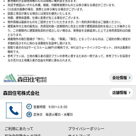
敷地権利が定期借地権のものは価格に権利金を含みます。
完成予想図はいずれも外構、植栽、外観等実際のものとは多少異なる場合がございます。
CG合成の画像の場合、実際とは多少異なる場合がございます。
図面と現況が異なる場合には現況を優先いたします。
地積、建物床面積、仕様に変更が生じる場合がございます。
物件情報は最新のものをご提供させていただきますが、万一売約済の場合はご容赦ください。
建築条件付土地の販売は、売買契約後一定期間内に売主との間で建築請負契約を結ぶことが条件とな
り、この期間内に建築請負契約が成立しない場合は、受領金を全額返済した上で土地売買契約は白紙
となります。
掲載物件の取引態様が「仲介」「一般」「専属」「専任」となっているものは、ご成約の際に規定の
手数料及びそれに係わる消費税を別途申し受けます。
間取り表示のSはサービスルーム(納戸)の略称です。WICはウォークインクローゼット、DENは書斎の
略称です。
参考プランは、土地の購入者の設計プランの参考に資するための一例であって、参考プランを採用す
るか否かは土地購入者の自由な判断に委ねられます。
会社情報
森田住宅株式会社
店舗情報
営業時間 9:00～1８:00
定休日 毎週火曜日・水曜日
ご利用にあたって
プライバシーポリシー
反社会的勢力への対応
サイトマップ