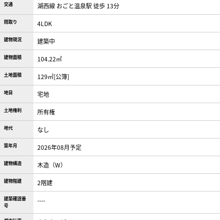
交通
湖西線 おごと温泉駅 徒歩 13分
間取り
4LDK
建物現況
建築中
建物面積
104.22㎡
土地面積
129㎡[公簿]
地目
宅地
土地権利
所有権
地代
なし
築年月
2026年08月予定
建物構造
木造（W）
建物階建
2階建
建築確認番
----
号