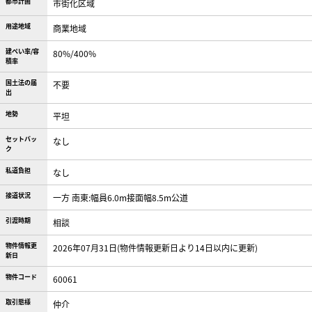
都市計画
市街化区域
用途地域
商業地域
建ぺい率/容
80%/400%
積率
国土法の届
不要
出
地勢
平坦
セットバッ
なし
ク
私道負担
なし
接道状況
一方 南東:幅員6.0m接面幅8.5m公道
引渡時期
相談
物件情報更
2026年07月31日(物件情報更新日より14日以内に更新)
新日
物件コード
60061
取引態様
仲介