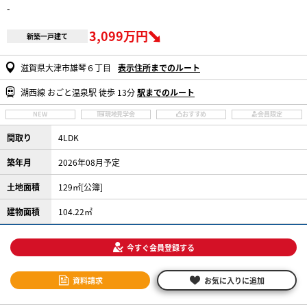
-
3,099万円
新築一戸建て
滋賀県大津市雄琴６丁目
表示住所までのルート
湖西線 おごと温泉駅 徒歩 13分
駅までのルート
NEW
現地見学会
おすすめ
会員限定
間取り
4LDK
築年月
2026年08月予定
土地面積
129㎡[公簿]
建物面積
104.22㎡
今すぐ会員登録する
資料請求
お気に入りに追加