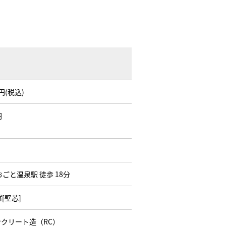
万円(税込)
円
おごと温泉駅 徒歩 18分
㎡[壁芯]
クリート造（RC）