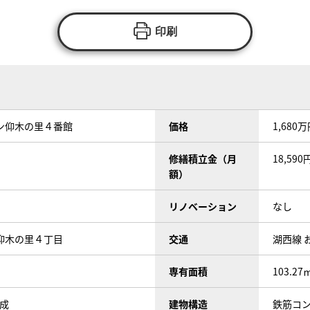
印刷
ン仰木の里４番館
価格
1,680
修繕積立金（月
18,590
額）
リノベーション
なし
仰木の里４丁目
交通
湖西線 
専有面積
103.27
完成
建物構造
鉄筋コン