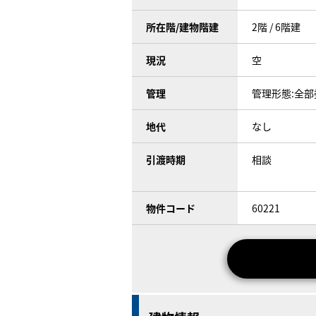
所在階/建物階建
2階 / 6階建
現況
空
管理
管理形態:全部
地代
なし
引渡時期
相談
物件コード
60221