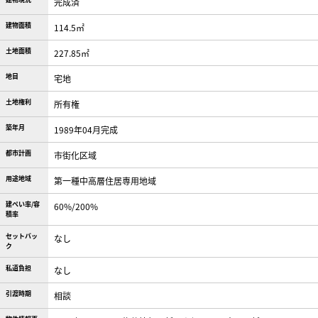
完成済
建物面積
114.5㎡
土地面積
227.85㎡
地目
宅地
土地権利
所有権
築年月
1989年04月完成
都市計画
市街化区域
用途地域
第一種中高層住居専用地域
建ぺい率/容
60%/200%
積率
セットバッ
なし
ク
私道負担
なし
引渡時期
相談