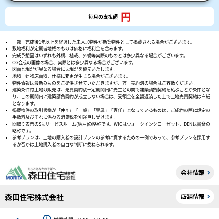
円
毎月の支払額
一部、完成後1年以上を経過した未入居物件が新築物件として掲載される場合がございます。
敷地権利が定期借地権のものは価格に権利金を含みます。
完成予想図はいずれも外構、植栽、外観等実際のものとは多少異なる場合がございます。
CG合成の画像の場合、実際とは多少異なる場合がございます。
図面と現況が異なる場合には現況を優先いたします。
地積、建物床面積、仕様に変更が生じる場合がございます。
物件情報は最新のものをご提供させていただきますが、万一売約済の場合はご容赦ください。
建築条件付土地の販売は、売買契約後一定期間内に売主との間で建築請負契約を結ぶことが条件とな
り、この期間内に建築請負契約が成立しない場合は、受領金を全額返済した上で土地売買契約は白紙
となります。
掲載物件の取引態様が「仲介」「一般」「専属」「専任」となっているものは、ご成約の際に規定の
手数料及びそれに係わる消費税を別途申し受けます。
間取り表示のSはサービスルーム(納戸)の略称です。WICはウォークインクローゼット、DENは書斎の
略称です。
参考プランは、土地の購入者の設計プランの参考に資するための一例であって、参考プランを採用す
るか否かは土地購入者の自由な判断に委ねられます。
会社情報
森田住宅株式会社
店舗情報