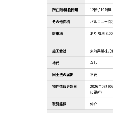
所在階/建物階建
12階 / 19階建
その他面積
バルコニー面積:
駐車場
あり 有料 8,0
施工会社
東海興業株式
地代
なし
国土法の届出
不要
物件情報更新日
2026年08月
に更新)
取引態様
仲介