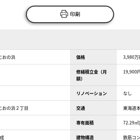
印刷
におの浜
価格
3,980
修繕積立金（月
19,900
額）
リノベーション
なし
におの浜２丁目
交通
東海道本
専有面積
72.29㎡
完成
建物構造
鉄筋コン