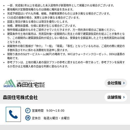
一部、完成後1年以上を経過した未入居物件が新築物件として掲載される場合がございます。
敷地権利が定期借地権のものは価格に権利金を含みます。
完成予想図はいずれも外構、植栽、外観等実際のものとは多少異なる場合がございます。
CG合成の画像の場合、実際とは多少異なる場合がございます。
図面と現況が異なる場合には現況を優先いたします。
地積、建物床面積、仕様に変更が生じる場合がございます。
物件情報は最新のものをご提供させていただきますが、万一売約済の場合はご容赦ください。
建築条件付土地の販売は、売買契約後一定期間内に売主との間で建築請負契約を結ぶことが条件とな
り、この期間内に建築請負契約が成立しない場合は、受領金を全額返済した上で土地売買契約は白紙
となります。
掲載物件の取引態様が「仲介」「一般」「専属」「専任」となっているものは、ご成約の際に規定の
手数料及びそれに係わる消費税を別途申し受けます。
間取り表示のSはサービスルーム(納戸)の略称です。WICはウォークインクローゼット、DENは書斎の
略称です。
参考プランは、土地の購入者の設計プランの参考に資するための一例であって、参考プランを採用す
るか否かは土地購入者の自由な判断に委ねられます。
会社情報
森田住宅株式会社
店舗情報
営業時間 9:00～1８:00
定休日 毎週火曜日・水曜日