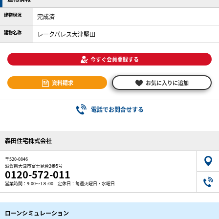
建物現況
完成済
建物名称
レークパレス大津堅田
今すぐ会員登録する
資料請求
お気に入りに追加
電話でお問合せする
森田住宅株式会社
〒520-0846
滋賀県大津市富士見台2番5号
0120-572-011
営業時間：9:00～1８:00 定休日：毎週火曜日・水曜日
ローンシミュレーション