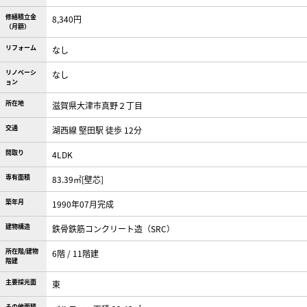
修繕積立金
8,340円
（月額）
リフォーム
なし
リノベーシ
なし
ョン
所在地
滋賀県大津市真野２丁目
交通
湖西線 堅田駅 徒歩 12分
間取り
4LDK
専有面積
83.39㎡[壁芯]
築年月
1990年07月完成
建物構造
鉄骨鉄筋コンクリート造（SRC）
所在階/建物
6階 / 11階建
階建
主要採光面
東
その他面積