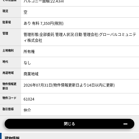
バルコニー面積:22.43㎡
現況
空
駐車場
あり 有料 7,350円(税別)
管理
管理形態:全部委託 管理人状況:日勤 管理会社:グローバルコミュニテ
ィ株式会社
土地権利
所有権
地代
なし
用途地域
商業地域
物件情報更
2026年07月31日(物件情報更新日より14日以内に更新)
新日
物件コード
61024
取引態様
仲介
閉じる
建物情報