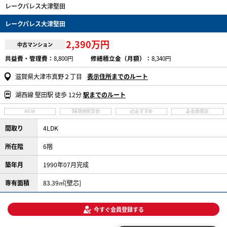
レークパレス大津堅田
レークパレス大津堅田
2,390万円
中古マンション
共益費・管理費：
8,800円
修繕積立金（月額）：
8,340円
滋賀県大津市真野２丁目
表示住所までのルート
湖西線 堅田駅 徒歩 12分
駅までのルート
NEW
現地見学会
おすすめ
会員限定
間取り
4LDK
所在階
6階
築年月
1990年07月完成
専有面積
83.39㎡[壁芯]
今すぐ会員登録する